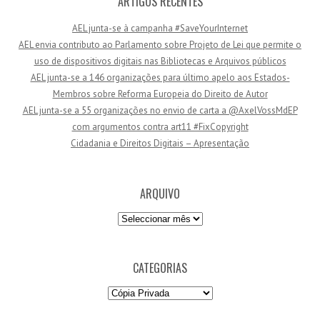
ARTIGOS RECENTES
o
AEL junta-se à campanha #SaveYourInternet
d
AEL envia contributo ao Parlamento sobre Projeto de Lei que permite o
e
uso de dispositivos digitais nas Bibliotecas e Arquivos públicos
e
AEL junta-se a 146 organizações para último apelo aos Estados-
m
Membros sobre Reforma Europeia do Direito de Autor
a
AEL junta-se a 55 organizações no envio de carta a @AxelVossMdEP
i
com argumentos contra art11 #FixCopyright
l
Cidadania e Direitos Digitais – Apresentação
ARQUIVO
Arquivo
CATEGORIAS
Categorias