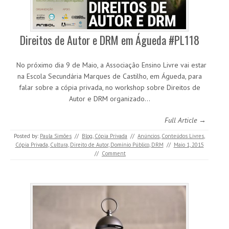
Direitos de Autor e DRM em Águeda #PL118
No próximo dia 9 de Maio, a Associação Ensino Livre vai estar
na Escola Secundária Marques de Castilho, em Águeda, para
falar sobre a cópia privada, no workshop sobre Direitos de
Autor e DRM organizado…
Full Article →
Posted by:
Paula Simões
//
Blog
,
Cópia Privada
//
Anúncios
,
Conteúdos Livres
,
Cópia Privada
,
Cultura
,
Direito de Autor
,
Domínio Público
,
DRM
//
Maio 1, 2015
//
Comment