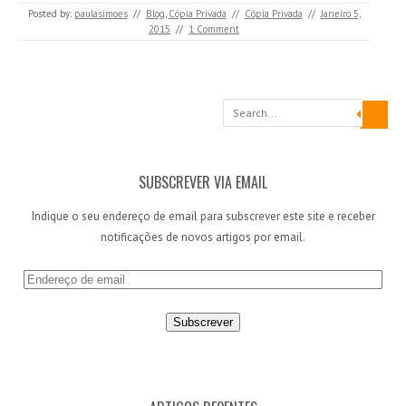
Posted by:
paulasimoes
//
Blog
,
Cópia Privada
//
Cópia Privada
//
Janeiro 5,
2015
//
1 Comment
Search
SUBSCREVER VIA EMAIL
Indique o seu endereço de email para subscrever este site e receber
notificações de novos artigos por email.
E
n
d
e
r
e
ç