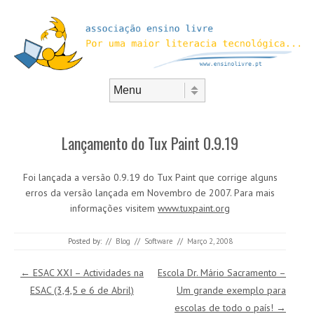
Skip to content
Menu
Lançamento do Tux Paint 0.9.19
Foi lançada a versão 0.9.19 do Tux Paint que corrige alguns
erros da versão lançada em Novembro de 2007. Para mais
informações visitem
www.tuxpaint.org
Posted by:
//
Blog
//
Software
//
Março 2, 2008
Post navigation
←
ESAC XXI – Actividades na
Escola Dr. Mário Sacramento –
ESAC (3,4,5 e 6 de Abril)
Um grande exemplo para
escolas de todo o país!
→