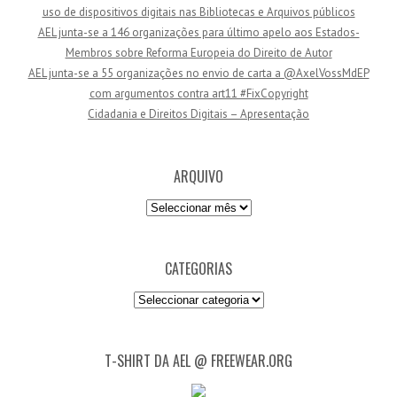
uso de dispositivos digitais nas Bibliotecas e Arquivos públicos
e
AEL junta-se a 146 organizações para último apelo aos Estados-
m
Membros sobre Reforma Europeia do Direito de Autor
a
AEL junta-se a 55 organizações no envio de carta a @AxelVossMdEP
i
com argumentos contra art11 #FixCopyright
l
Cidadania e Direitos Digitais – Apresentação
ARQUIVO
Arquivo
CATEGORIAS
Categorias
T-SHIRT DA AEL @ FREEWEAR.ORG