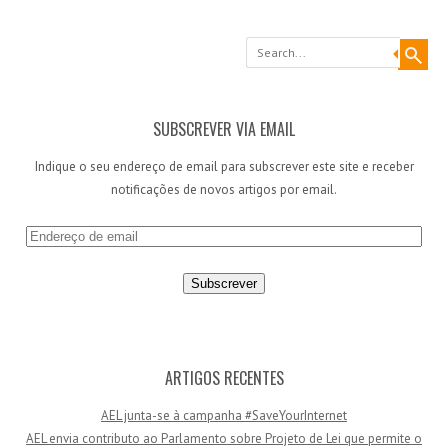
Search
SUBSCREVER VIA EMAIL
Indique o seu endereço de email para subscrever este site e receber
notificações de novos artigos por email.
E
n
d
e
r
e
ç
ARTIGOS RECENTES
o
AEL junta-se à campanha #SaveYourInternet
d
AEL envia contributo ao Parlamento sobre Projeto de Lei que permite o
e