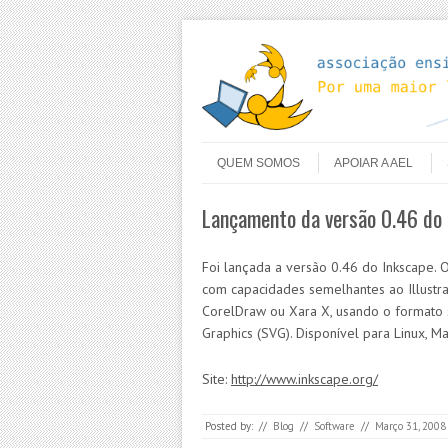
Skip to content
Menu
QUEM SOMOS
APOIAR A AEL
Lançamento da versão 0.46 do
Foi lançada a versão 0.46 do Inkscape.
com capacidades semelhantes ao Illustra
CorelDraw ou Xara X, usando o formato 
Graphics (SVG). Disponível para Linux, 
Site:
http://www.inkscape.org/
Posted by:
//
Blog
//
Software
//
Março 31, 2008