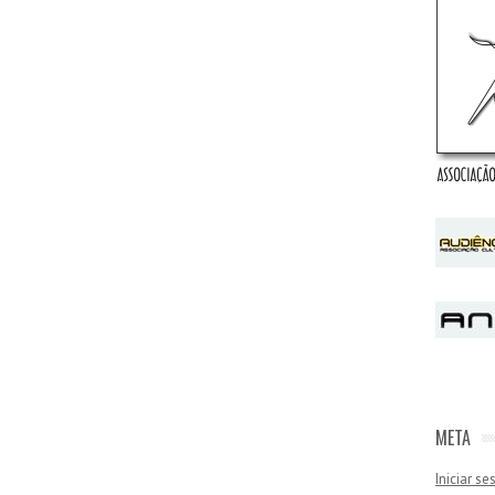
META
Iniciar s