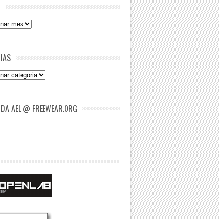
O
IAS
as
 DA AEL @ FREEWEAR.ORG