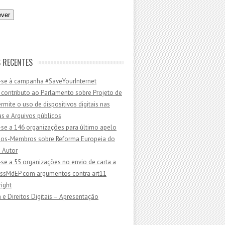
 RECENTES
-se à campanha #SaveYourInternet
 contributo ao Parlamento sobre Projeto de
ermite o uso de dispositivos digitais nas
as e Arquivos públicos
-se a 146 organizações para último apelo
dos-Membros sobre Reforma Europeia do
e Autor
-se a 55 organizações no envio de carta a
sMdEP com argumentos contra art11
ight
 e Direitos Digitais – Apresentação