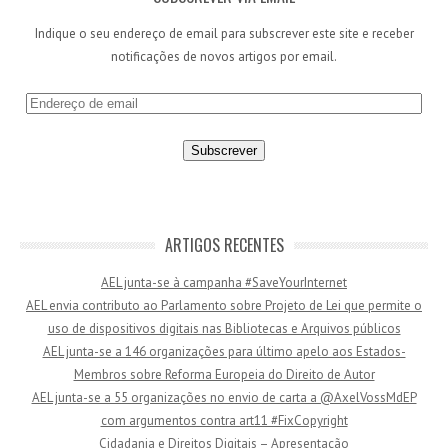
Indique o seu endereço de email para subscrever este site e receber
notificações de novos artigos por email.
E
n
d
e
r
e
ç
ARTIGOS RECENTES
o
AEL junta-se à campanha #SaveYourInternet
d
AEL envia contributo ao Parlamento sobre Projeto de Lei que permite o
e
uso de dispositivos digitais nas Bibliotecas e Arquivos públicos
e
AEL junta-se a 146 organizações para último apelo aos Estados-
m
Membros sobre Reforma Europeia do Direito de Autor
a
AEL junta-se a 55 organizações no envio de carta a @AxelVossMdEP
i
com argumentos contra art11 #FixCopyright
l
Cidadania e Direitos Digitais – Apresentação