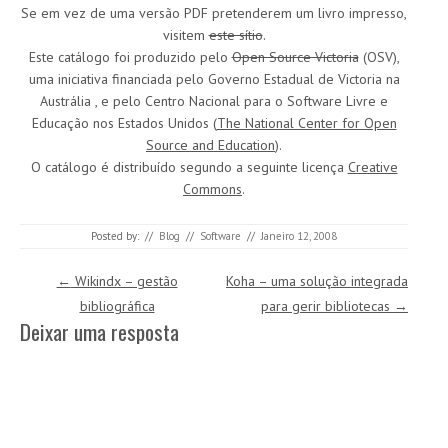
Se em vez de uma versão PDF pretenderem um livro impresso,
visitem
este sítio
.
Este catálogo foi produzido pelo
Open Source Victoria
(OSV),
uma iniciativa financiada pelo Governo Estadual de Victoria na
Austrália , e pelo Centro Nacional para o Software Livre e
Educação nos Estados Unidos (
The National Center for Open
Source and Education
).
O catálogo é distribuído segundo a seguinte licença
Creative
Commons
.
Posted by:
//
Blog
//
Software
//
Janeiro 12, 2008
Post navigation
←
Wikindx – gestão
Koha – uma solução integrada
bibliográfica
para gerir bibliotecas
→
Deixar uma resposta