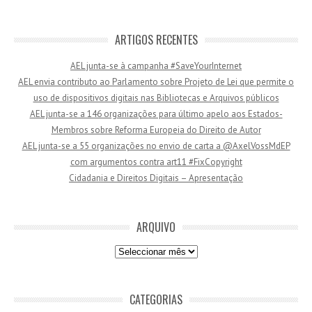
r
e
ç
ARTIGOS RECENTES
o
AEL junta-se à campanha #SaveYourInternet
d
AEL envia contributo ao Parlamento sobre Projeto de Lei que permite o
e
uso de dispositivos digitais nas Bibliotecas e Arquivos públicos
e
AEL junta-se a 146 organizações para último apelo aos Estados-
m
Membros sobre Reforma Europeia do Direito de Autor
a
AEL junta-se a 55 organizações no envio de carta a @AxelVossMdEP
i
com argumentos contra art11 #FixCopyright
l
Cidadania e Direitos Digitais – Apresentação
ARQUIVO
Arquivo
CATEGORIAS