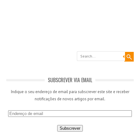
Search
SUBSCREVER VIA EMAIL
Indique o seu endereço de email para subscrever este site e receber
notificações de novos artigos por email.
E
n
d
e