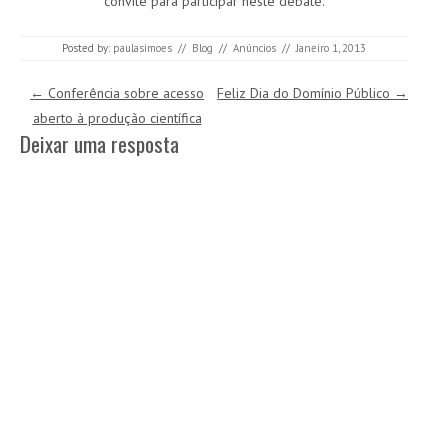
convite para participar neste debate.
Posted by:
paulasimoes
//
Blog
//
Anúncios
//
Janeiro 1, 2013
Post navigation
←
Conferência sobre acesso
Feliz Dia do Domínio Público
→
aberto à produção científica
Deixar uma resposta