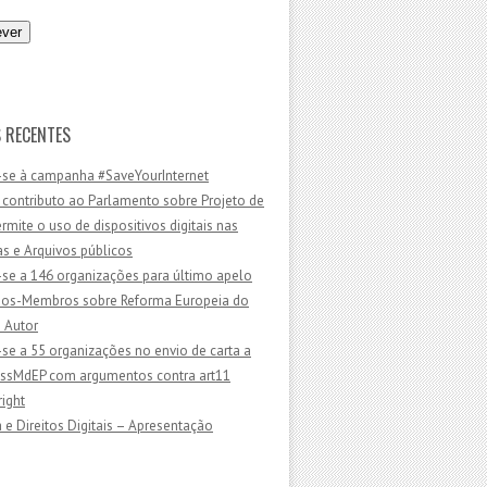
 RECENTES
-se à campanha #SaveYourInternet
 contributo ao Parlamento sobre Projeto de
ermite o uso de dispositivos digitais nas
as e Arquivos públicos
-se a 146 organizações para último apelo
dos-Membros sobre Reforma Europeia do
e Autor
-se a 55 organizações no envio de carta a
sMdEP com argumentos contra art11
ight
 e Direitos Digitais – Apresentação