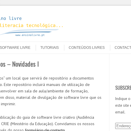
SOFTWARE LIVRE
TUTORIAIS
CONTEÚDOS LIVRES
CONTAC
os – Novidades I
Search
s” um local que servirá de repositório a documentos
. Este repositório incluirá manuais de utilização de
SUBSCRE
desenvolver em sala de aula/ambiente de formação,
ém disso, material de divulgação de software livre que os
Indique o
imprimir.
este site
email.
blicação do guia de software livre criativo (Audiência
 CRIE (Ministério da Educação). Convidamos os nossos
E
ravés do nosso
formulário de contacto
.