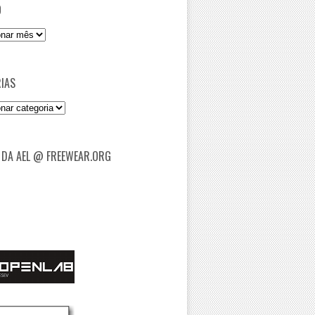
O
IAS
as
 DA AEL @ FREEWEAR.ORG