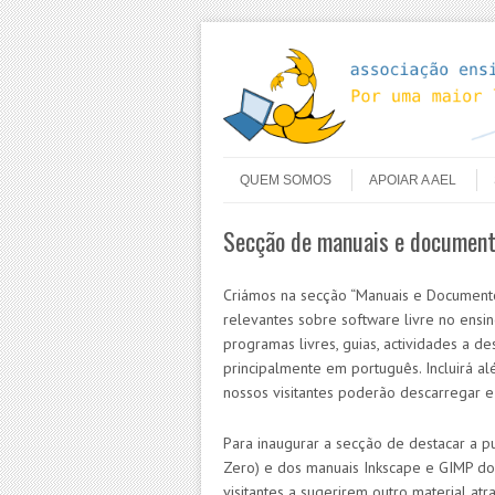
Skip to content
Menu
QUEM SOMOS
APOIAR A AEL
Secção de manuais e document
Criámos na secção “Manuais e Documento
relevantes sobre software livre no ensino
programas livres, guias, actividades a 
principalmente em português. Incluirá al
nossos visitantes poderão descarregar e 
Para inaugurar a secção de destacar a pu
Zero) e dos manuais Inkscape e GIMP do
visitantes a sugerirem outro material at