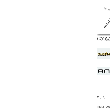
META
Iniciar s