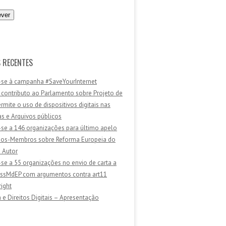
 RECENTES
-se à campanha #SaveYourInternet
 contributo ao Parlamento sobre Projeto de
ermite o uso de dispositivos digitais nas
as e Arquivos públicos
-se a 146 organizações para último apelo
dos-Membros sobre Reforma Europeia do
e Autor
-se a 55 organizações no envio de carta a
sMdEP com argumentos contra art11
ight
 e Direitos Digitais – Apresentação