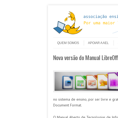
Skip to content
Menu
QUEM SOMOS
APOIAR A AEL
Nova versão do Manual LibreOff
no sistema de ensino, por ser livre e gr
Document Format.
O Manual Aberto de Tecnologias de Inf