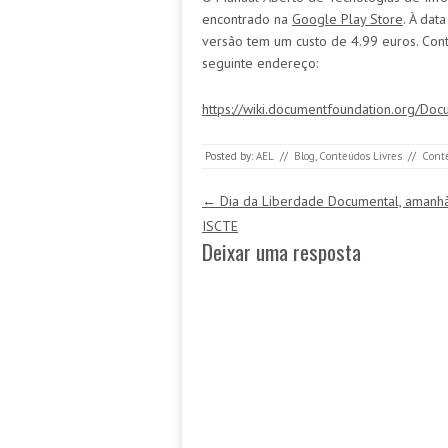
encontrado na
Google Play Store
. À dat
versão tem um custo de 4.99 euros. Con
seguinte endereço:
https://wiki.documentfoundation.org/Do
Posted by:
AEL
//
Blog
,
Conteúdos Livres
//
Cont
Post navigation
←
Dia da Liberdade Documental, amanh
ISCTE
Deixar uma resposta