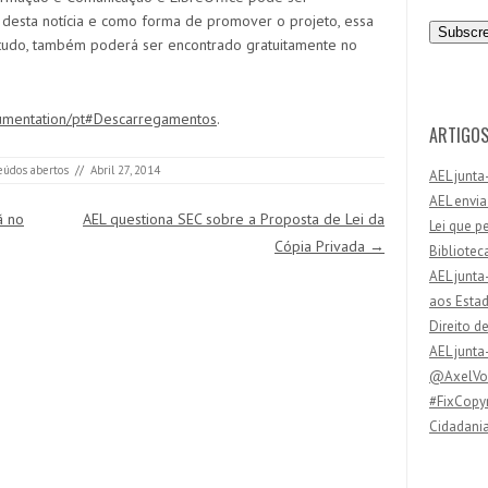
n
a desta notícia e como forma de promover o projeto, essa
d
tudo, também poderá ser encontrado gratuitamente no
e
r
e
cumentation/pt#Descarregamentos
.
ç
ARTIGOS
o
eúdos abertos
//
Abril 27, 2014
AEL junta
d
AEL envia
e
ã no
AEL questiona SEC sobre a Proposta de Lei da
Lei que p
e
Cópia Privada
→
Bibliotec
m
AEL junta
a
aos Esta
i
Direito d
l
AEL junta
@AxelVos
#FixCopyr
Cidadania