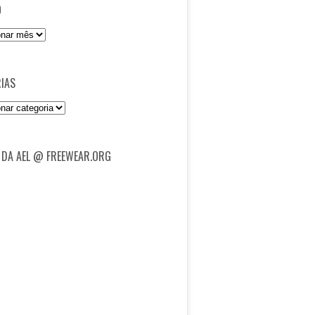
O
IAS
as
 DA AEL @ FREEWEAR.ORG