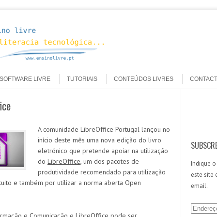
SOFTWARE LIVRE
TUTORIAIS
CONTEÚDOS LIVRES
CONTAC
ice
Search
A comunidade LibreOffice Portugal lançou no
início deste mês uma nova edição do livro
SUBSCRE
eletrónico que pretende apoiar na utilização
do
LibreOffice
, um dos pacotes de
Indique o
produtividade recomendado para utilização
este site
atuito e também por utilizar a norma aberta Open
email.
E
ormação e Comunicação e LibreOffice pode ser