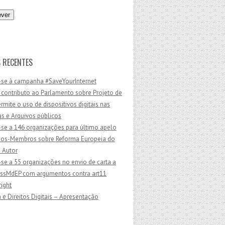
 RECENTES
-se à campanha #SaveYourInternet
 contributo ao Parlamento sobre Projeto de
ermite o uso de dispositivos digitais nas
as e Arquivos públicos
-se a 146 organizações para último apelo
dos-Membros sobre Reforma Europeia do
e Autor
-se a 55 organizações no envio de carta a
sMdEP com argumentos contra art11
ight
 e Direitos Digitais – Apresentação