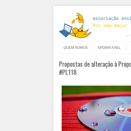
Skip to content
Menu
QUEM SOMOS
APOIAR A AEL
Propostas de alteração à Propo
#PL118