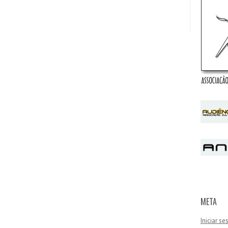
META
Iniciar s