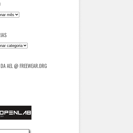
O
IAS
as
 DA AEL @ FREEWEAR.ORG