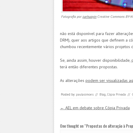
Fotografia por
juehuayin
Creative Commons BY-N
não está disponível para fazer alteraçõ
DRM), quer aos artigos que definem a c
chumbou recentemente vários projetos d
Se, ainda assim, houver disponibilidade, 
terá então diferentes propostas.
As alterações
podem ser visualizadas aq
Posted by:
paulasimoes
//
Blog
,
Cópia Privada
//
Post navigation
←
AEL em debate sobre Cópia Privada
One thought on “
Propostas de alteração à Prop