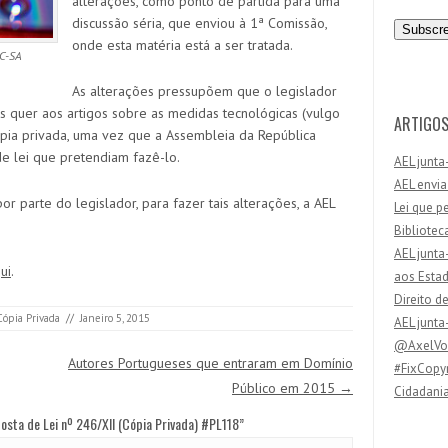
alterações, como ponto de partida para uma
n
discussão séria, que enviou à 1ª Comissão,
d
onde esta matéria está a ser tratada.
e
C-SA
r
As alterações pressupõem que o legislador
e
es quer aos artigos sobre as medidas tecnológicas (vulgo
ç
ARTIGOS
ópia privada, uma vez que a Assembleia da República
o
e lei que pretendiam fazê-lo.
AEL junta
d
AEL envia
e
por parte do legislador, para fazer tais alterações, a AEL
Lei que p
e
Bibliotec
m
AEL junta
a
ui
.
aos Esta
i
Direito d
l
Cópia Privada
//
Janeiro 5, 2015
AEL junta
@AxelVos
Autores Portugueses que entraram em Domínio
#FixCopyr
Público em 2015
→
Cidadania
osta de Lei nº 246/XII (Cópia Privada) #PL118
”