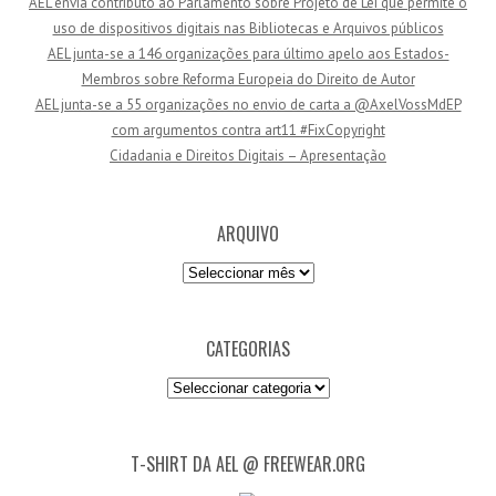
AEL envia contributo ao Parlamento sobre Projeto de Lei que permite o
e
uso de dispositivos digitais nas Bibliotecas e Arquivos públicos
e
AEL junta-se a 146 organizações para último apelo aos Estados-
m
Membros sobre Reforma Europeia do Direito de Autor
a
AEL junta-se a 55 organizações no envio de carta a @AxelVossMdEP
i
com argumentos contra art11 #FixCopyright
l
Cidadania e Direitos Digitais – Apresentação
ARQUIVO
Arquivo
CATEGORIAS
Categorias
T-SHIRT DA AEL @ FREEWEAR.ORG