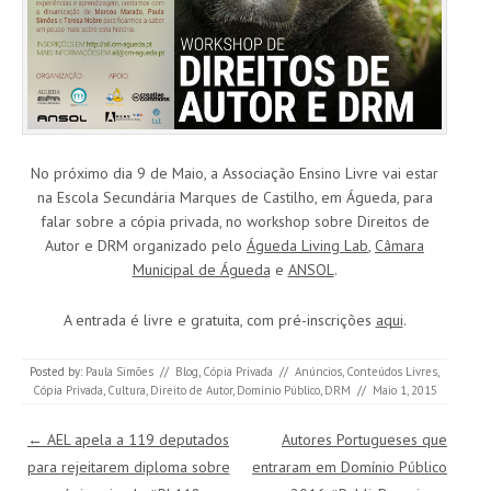
No próximo dia 9 de Maio, a Associação Ensino Livre vai estar
na Escola Secundária Marques de Castilho, em Águeda, para
falar sobre a cópia privada, no workshop sobre Direitos de
Autor e DRM organizado pelo
Águeda Living Lab
,
Câmara
Municipal de Águeda
e
ANSOL
.
A entrada é livre e gratuita, com pré-inscrições
aqui
.
Posted by:
Paula Simões
//
Blog
,
Cópia Privada
//
Anúncios
,
Conteúdos Livres
,
Cópia Privada
,
Cultura
,
Direito de Autor
,
Domínio Público
,
DRM
//
Maio 1, 2015
Post navigation
←
AEL apela a 119 deputados
Autores Portugueses que
para rejeitarem diploma sobre
entraram em Domínio Público