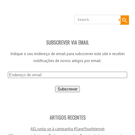
Search
SUBSCREVER VIA EMAIL
Indique o seu endereço de email para subscrever este site e receber
notificações de novos artigos por email.
E
n
d
e
r
e
ç
ARTIGOS RECENTES
o
AEL junta-se à campanha #SaveYourInternet
d