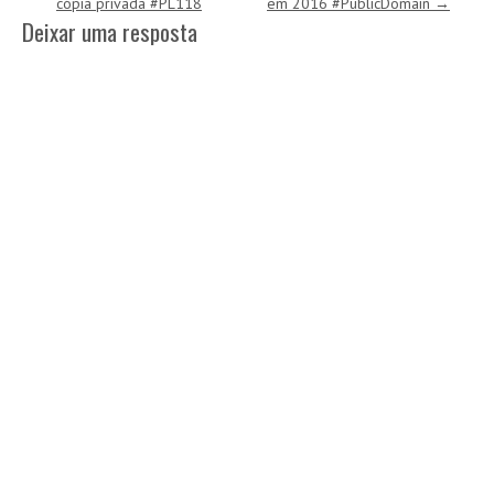
cópia privada #PL118
em 2016 #PublicDomain
→
Deixar uma resposta