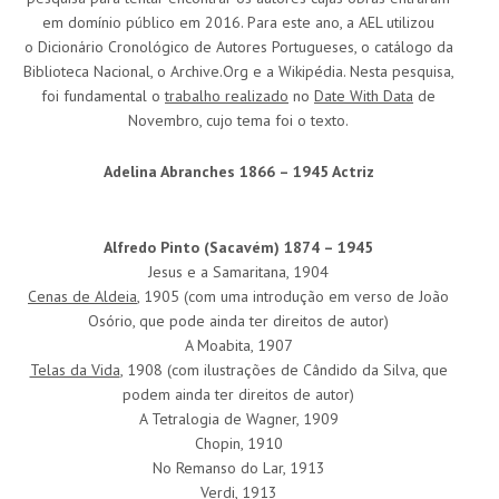
em domínio público em 2016. Para este ano, a AEL utilizou
o Dicionário Cronológico de Autores Portugueses, o catálogo da
Biblioteca Nacional, o Archive.Org e a Wikipédia. Nesta pesquisa,
foi fundamental o
trabalho realizado
no
Date With Data
de
Novembro, cujo tema foi o texto.
Adelina Abranches 1866 – 1945 Actriz
Alfredo Pinto (Sacavém) 1874 – 1945
Jesus e a Samaritana, 1904
Cenas de Aldeia
, 1905 (com uma introdução em verso de João
Osório, que pode ainda ter direitos de autor)
A Moabita, 1907
Telas da Vida
, 1908 (com ilustrações de Cândido da Silva, que
podem ainda ter direitos de autor)
A Tetralogia de Wagner, 1909
Chopin, 1910
No Remanso do Lar, 1913
Verdi, 1913