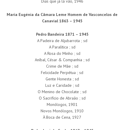
Dias que já lá vão, 1946
Maria Eugénia da Câmara Leme Homem de Vasconcelos de
Canavial 1863 – 1945
Pedro Bandeira 1871 – 1945
A Padeira de Aljubarrota ; sd
A Paralítica ; sd
A Rosa do Minho ; sd
Aníbal, César & Companhia ; sd
Crime de Mãe ; sd
Felicidade Perpétua ; sd
Gente Honesta ; sd
Luz e Caridade ; sd
O Menino de Chocolate ; sd
O Sacrifício de Abraão ; sd
Monólogos, 1901
Novos Monólogos, 1910
À Boca de Cena, 1927