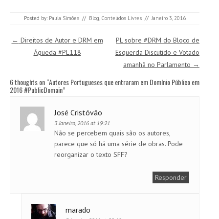
Posted by:
Paula Simões
//
Blog
,
Conteúdos Livres
//
Janeiro 3, 2016
Post navigation
←
Direitos de Autor e DRM em
PL sobre #DRM do Bloco de
Águeda #PL118
Esquerda Discutido e Votado
amanhã no Parlamento
→
6 thoughts on “
Autores Portugueses que entraram em Domínio Público em
2016 #PublicDomain
”
José Cristóvão
3 Janeiro, 2016 at 19:21
Não se percebem quais são os autores,
parece que só há uma série de obras. Pode
reorganizar o texto SFF?
Responder
marado