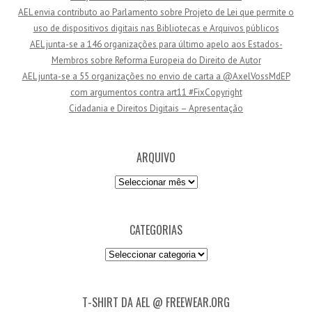
AEL envia contributo ao Parlamento sobre Projeto de Lei que permite o
e
uso de dispositivos digitais nas Bibliotecas e Arquivos públicos
e
AEL junta-se a 146 organizações para último apelo aos Estados-
m
Membros sobre Reforma Europeia do Direito de Autor
a
AEL junta-se a 55 organizações no envio de carta a @AxelVossMdEP
i
com argumentos contra art11 #FixCopyright
l
Cidadania e Direitos Digitais – Apresentação
ARQUIVO
Arquivo
CATEGORIAS
Categorias
T-SHIRT DA AEL @ FREEWEAR.ORG