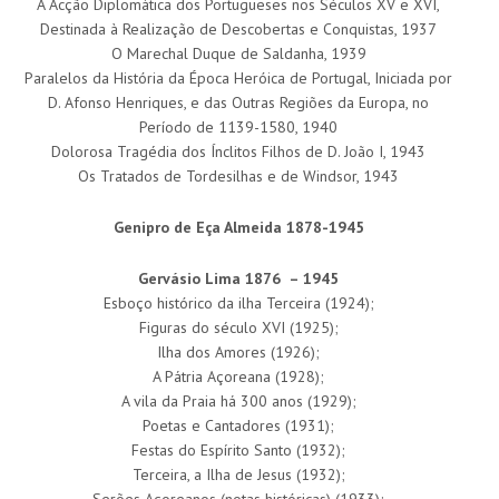
A Acção Diplomática dos Portugueses nos Séculos XV e XVI,
Destinada à Realização de Descobertas e Conquistas, 1937
O Marechal Duque de Saldanha, 1939
Paralelos da História da Época Heróica de Portugal, Iniciada por
D. Afonso Henriques, e das Outras Regiões da Europa, no
Período de 1139-1580, 1940
Dolorosa Tragédia dos Ínclitos Filhos de D. João I, 1943
Os Tratados de Tordesilhas e de Windsor, 1943
Genipro de Eça Almeida 1878-1945
Gervásio Lima 1876 – 1945
Esboço histórico da ilha Terceira (1924);
Figuras do século XVI (1925);
Ilha dos Amores (1926);
A Pátria Açoreana (1928);
A vila da Praia há 300 anos (1929);
Poetas e Cantadores (1931);
Festas do Espírito Santo (1932);
Terceira, a Ilha de Jesus (1932);
Serões Açoreanos (notas históricas) (1933);