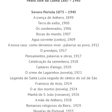
Pedro José da Cunha 1867 – 1945
Severo Portela 1875 – 1945
A crença de Anthero, 1899
Terra de exílio, 1900
Os condemnados, 1906
Bocas do mundo, 1907
Agua corrente (contos), 1909
A nossa casa : como devemos viver : palavras ao povo, 1912
O presépio, 1917
Pensamentos, palavras e obras, 1917
Celebração da sementeira, 1918
Cantares d’amigo, 1920
O crime de Lagarinhos (novela), 1921
Legenda de Santa Luzia seguida do cântico do sol de São
Francisco de Assis, 1924
O ar dos mortos (novela), 1924
Manhã de S. João (romance), 1926
A mãe de Anthero, 1928
Romances religiosos da Beira , 1929
Novelas de Portugal, 1933