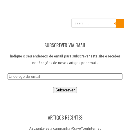
Search
SUBSCREVER VIA EMAIL
Indique o seu endereço de email para subscrever este site e receber
notificações de novos artigos por email.
E
n
d
e
r
e
ç
ARTIGOS RECENTES
o
AEL junta-se à campanha #SaveYourInternet
d