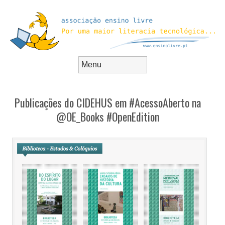
Skip to content
Menu
Publicações do CIDEHUS em #AcessoAberto na
@OE_Books #OpenEdition