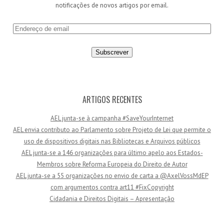
notificações de novos artigos por email.
E
n
d
e
r
e
ç
ARTIGOS RECENTES
o
AEL junta-se à campanha #SaveYourInternet
d
AEL envia contributo ao Parlamento sobre Projeto de Lei que permite o
e
uso de dispositivos digitais nas Bibliotecas e Arquivos públicos
e
AEL junta-se a 146 organizações para último apelo aos Estados-
m
Membros sobre Reforma Europeia do Direito de Autor
a
AEL junta-se a 55 organizações no envio de carta a @AxelVossMdEP
i
com argumentos contra art11 #FixCopyright
l
Cidadania e Direitos Digitais – Apresentação