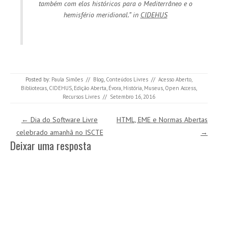
também com elos históricos para o Mediterrâneo e o
hemisfério meridiona
l.” in
CIDEHUS
Posted by:
Paula Simões
//
Blog
,
Conteúdos Livres
//
Acesso Aberto
,
Bibliotecas
,
CIDEHUS
,
Edição Aberta
,
Évora
,
História
,
Museus
,
Open Access
,
Recursos Livres
//
Setembro 16, 2016
Post navigation
←
Dia do Software Livre
HTML, EME e Normas Abertas
celebrado amanhã no ISCTE
→
Deixar uma resposta