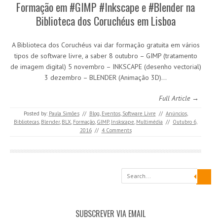
Formação em #GIMP #Inkscape e #Blender na
Biblioteca dos Coruchéus em Lisboa
A Biblioteca dos Coruchéus vai dar formação gratuita em vários
tipos de software livre, a saber 8 outubro – GIMP (tratamento
de imagem digital) 5 novembro – INKSCAPE (desenho vectorial)
3 dezembro – BLENDER (Animação 3D)…
Full Article →
Posted by:
Paula Simões
//
Blog
,
Eventos
,
Software Livre
//
Anúncios
,
Bibliotecas
,
Blender
,
BLX
,
Formação
,
GIMP
,
Inskscape
,
Multimédia
//
Outubro 6,
2016
//
4 Comments
Search
SUBSCREVER VIA EMAIL