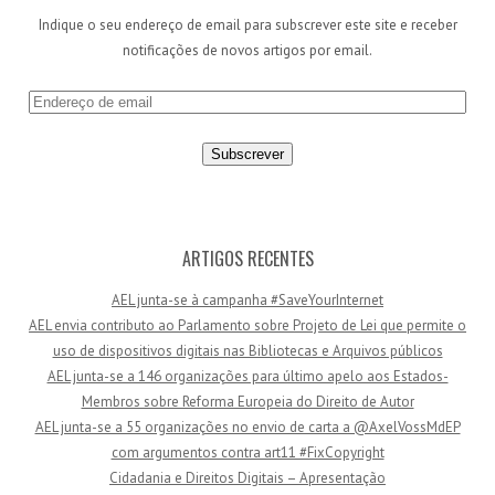
Indique o seu endereço de email para subscrever este site e receber
notificações de novos artigos por email.
E
n
d
e
r
e
ç
ARTIGOS RECENTES
o
AEL junta-se à campanha #SaveYourInternet
d
AEL envia contributo ao Parlamento sobre Projeto de Lei que permite o
e
uso de dispositivos digitais nas Bibliotecas e Arquivos públicos
e
AEL junta-se a 146 organizações para último apelo aos Estados-
m
Membros sobre Reforma Europeia do Direito de Autor
a
AEL junta-se a 55 organizações no envio de carta a @AxelVossMdEP
i
com argumentos contra art11 #FixCopyright
l
Cidadania e Direitos Digitais – Apresentação