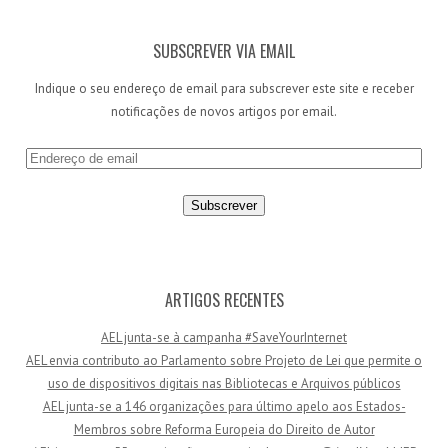
SUBSCREVER VIA EMAIL
Indique o seu endereço de email para subscrever este site e receber
notificações de novos artigos por email.
E
n
d
e
r
e
ç
ARTIGOS RECENTES
o
AEL junta-se à campanha #SaveYourInternet
d
AEL envia contributo ao Parlamento sobre Projeto de Lei que permite o
e
uso de dispositivos digitais nas Bibliotecas e Arquivos públicos
e
AEL junta-se a 146 organizações para último apelo aos Estados-
m
Membros sobre Reforma Europeia do Direito de Autor
a