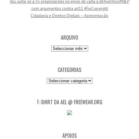
AEL junta-se a 55 organizações no envio de carta a @AxelVossMdEP
i
com argumentos contra art11 #FixCopyright
l
Cidadania e Direitos Digitais – Apresentação
ARQUIVO
Arquivo
CATEGORIAS
Categorias
T-SHIRT DA AEL @ FREEWEAR.ORG
APOIOS