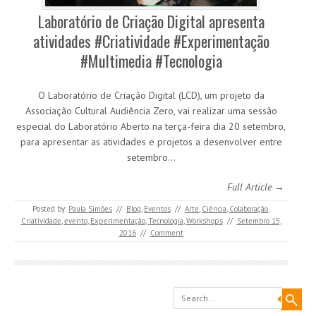
Laboratório de Criação Digital apresenta
atividades #Criatividade #Experimentação
#Multimedia #Tecnologia
O Laboratório de Criação Digital (LCD), um projeto da
Associação Cultural Audiência Zero, vai realizar uma sessão
especial do Laboratório Aberto na terça-feira dia 20 setembro,
para apresentar as atividades e projetos a desenvolver entre
setembro…
Full Article →
Posted by:
Paula Simões
//
Blog
,
Eventos
//
Arte
,
Ciência
,
Colaboração
,
Criatividade
,
evento
,
Experimentação
,
Tecnologia
,
Workshops
//
Setembro 15,
2016
//
Comment
Search