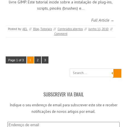
livre GIMP. Este tutorial incide sobre a instalação de plug-ins,
scripts, pincéis (brushes) e…
Full Article →
Posted by:
AEL
//
Blog
,
Tutoriais
//
Conteúdos abertos
//
Junho 11, 2010
//
Comment
Page 1 of 3
1
2
3
Search
SUBSCREVER VIA EMAIL
Indique o seu endereço de email para subscrever este site e receber
notificações de novos artigos por email.
E