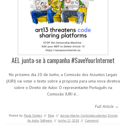
AEL junta-se à campanha #SaveYourInternet
No próximo dia 20 de Junho, a Comissão dos Assuntos Legais
(JURI) vai votar o texto sobre a proposta para uma nova diretiva
sobre o Direito de Autor. O representante Português na
Comissão JURI é…
Full Article →
Posted by:
Paula Simões
//
Blog
//
Acesso Aberto
,
Conteúdos abertos
,
Direito
de Autor
,
Software
//
Junho 12, 2018
//
Comment