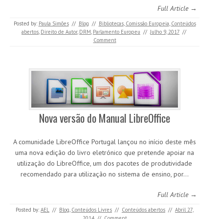
Full Article →
Posted by:
Paula Simões
//
Blog
//
Bibliotecas
,
Comissão Europeia
,
Conteúdos
abertos
,
Direito de Autor
,
DRM
,
Parlamento Europeu
//
Julho 9, 2017
//
Comment
Nova versão do Manual LibreOffice
A comunidade LibreOffice Portugal lançou no início deste mês
uma nova edição do livro eletrónico que pretende apoiar na
utilização do LibreOffice, um dos pacotes de produtividade
recomendado para utilização no sistema de ensino, por…
Full Article →
Posted by:
AEL
//
Blog
,
Conteúdos Livres
//
Conteúdos abertos
//
Abril 27,
2014
//
Comment