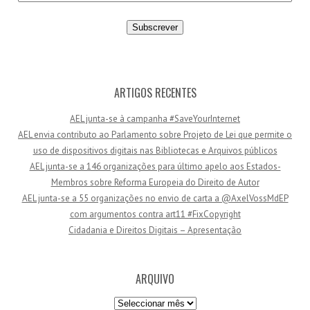
n
d
e
r
e
ç
ARTIGOS RECENTES
o
AEL junta-se à campanha #SaveYourInternet
d
AEL envia contributo ao Parlamento sobre Projeto de Lei que permite o
e
uso de dispositivos digitais nas Bibliotecas e Arquivos públicos
e
AEL junta-se a 146 organizações para último apelo aos Estados-
m
Membros sobre Reforma Europeia do Direito de Autor
a
AEL junta-se a 55 organizações no envio de carta a @AxelVossMdEP
i
com argumentos contra art11 #FixCopyright
l
Cidadania e Direitos Digitais – Apresentação
ARQUIVO
Arquivo