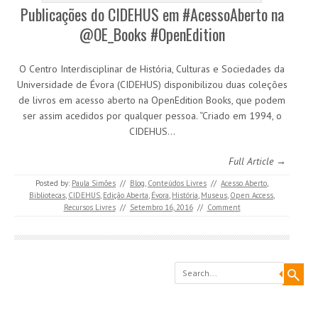
Publicações do CIDEHUS em #AcessoAberto na
@OE_Books #OpenEdition
O Centro Interdisciplinar de História, Culturas e Sociedades da
Universidade de Évora (CIDEHUS) disponibilizou duas coleções
de livros em acesso aberto na OpenEdition Books, que podem
ser assim acedidos por qualquer pessoa. “Criado em 1994, o
CIDEHUS…
Full Article →
Posted by:
Paula Simões
//
Blog
,
Conteúdos Livres
//
Acesso Aberto
,
Bibliotecas
,
CIDEHUS
,
Edição Aberta
,
Évora
,
História
,
Museus
,
Open Access
,
Recursos Livres
//
Setembro 16, 2016
//
Comment
Search