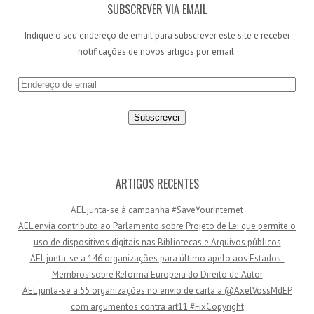
SUBSCREVER VIA EMAIL
Indique o seu endereço de email para subscrever este site e receber
notificações de novos artigos por email.
E
n
d
e
r
e
ç
ARTIGOS RECENTES
o
AEL junta-se à campanha #SaveYourInternet
d
AEL envia contributo ao Parlamento sobre Projeto de Lei que permite o
e
uso de dispositivos digitais nas Bibliotecas e Arquivos públicos
e
AEL junta-se a 146 organizações para último apelo aos Estados-
m
Membros sobre Reforma Europeia do Direito de Autor
a
AEL junta-se a 55 organizações no envio de carta a @AxelVossMdEP
i
com argumentos contra art11 #FixCopyright
l