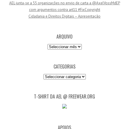
AEL junta-se a 55 organizações no envio de carta a @AxelVossMdEP
i
com argumentos contra art11 #FixCopyright
l
Cidadania e Direitos Digitais – Apresentação
ARQUIVO
Arquivo
CATEGORIAS
Categorias
T-SHIRT DA AEL @ FREEWEAR.ORG
APOIOS