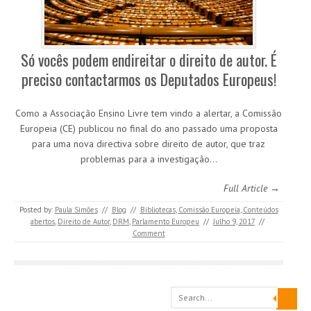
Só vocês podem endireitar o direito de autor. É
preciso contactarmos os Deputados Europeus!
Como a Associação Ensino Livre tem vindo a alertar, a Comissão
Europeia (CE) publicou no final do ano passado uma proposta
para uma nova directiva sobre direito de autor, que traz
problemas para a investigação…
Full Article →
Posted by:
Paula Simões
//
Blog
//
Bibliotecas
,
Comissão Europeia
,
Conteúdos
abertos
,
Direito de Autor
,
DRM
,
Parlamento Europeu
//
Julho 9, 2017
//
Comment
Search