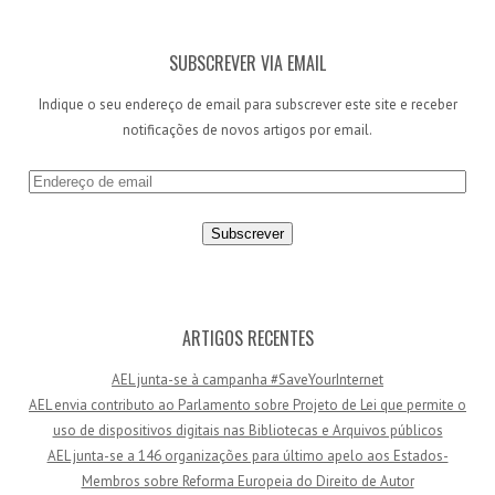
SUBSCREVER VIA EMAIL
Indique o seu endereço de email para subscrever este site e receber
notificações de novos artigos por email.
E
n
d
e
r
e
ç
ARTIGOS RECENTES
o
AEL junta-se à campanha #SaveYourInternet
d
AEL envia contributo ao Parlamento sobre Projeto de Lei que permite o
e
uso de dispositivos digitais nas Bibliotecas e Arquivos públicos
e
AEL junta-se a 146 organizações para último apelo aos Estados-
m
Membros sobre Reforma Europeia do Direito de Autor
a