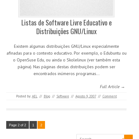
Listas de Software Livre Educativo e
Distribuições GNU/Linux
Existem algumas distribuições GNU/Linux especialmente
afinadas para o contexto educativo. Por exemplo, o Edubuntu ou
o OpenSuse Edu, ou ainda o Skolelinux (ver também esta
página). Nas páginas destas distribuições podem ser
encontrados inúmeros programas…
Full Article →
Posted by:
AEL
//
Blog
//
Software
//
Agosto 9, 2007
//
Comment
Page 2 of 2
1
2
Search