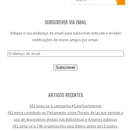
SUBSCREVER VIA EMAIL
Indique o seu endereço de email para subscrever este site e receber
notificações de novos artigos por email.
E
n
d
e
r
e
ç
ARTIGOS RECENTES
o
AEL junta-se à campanha #SaveYourInternet
d
AEL envia contributo ao Parlamento sobre Projeto de Lei que permite o
e
uso de dispositivos digitais nas Bibliotecas e Arquivos públicos
e
AEL junta-se a 146 organizações para último apelo aos Estados-
m