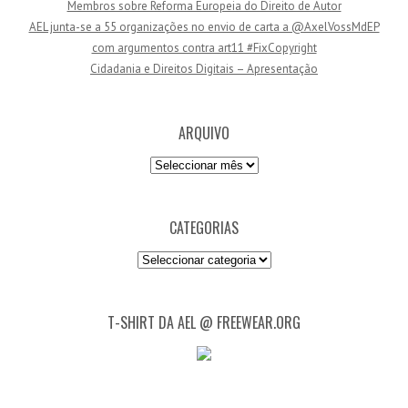
Membros sobre Reforma Europeia do Direito de Autor
a
AEL junta-se a 55 organizações no envio de carta a @AxelVossMdEP
i
com argumentos contra art11 #FixCopyright
l
Cidadania e Direitos Digitais – Apresentação
ARQUIVO
Arquivo
CATEGORIAS
Categorias
T-SHIRT DA AEL @ FREEWEAR.ORG