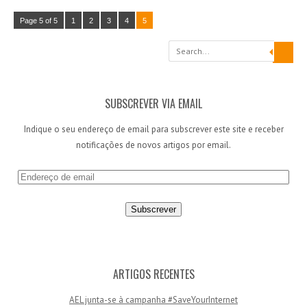
Page 5 of 5
1
2
3
4
5
Search
SUBSCREVER VIA EMAIL
Indique o seu endereço de email para subscrever este site e receber
notificações de novos artigos por email.
E
n
d
e
r
e
ç
ARTIGOS RECENTES
o
AEL junta-se à campanha #SaveYourInternet
d