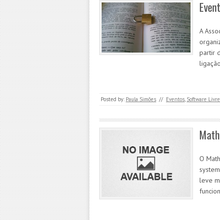
Even
A Asso
organi
partir
ligaçã
Posted by:
Paula Simões
//
Eventos
,
Software Livre
Mathi
O Math
system
leve m
funcio