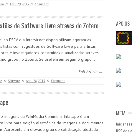
ica
//
Abril 29, 2013
//
Comment
APOIOS
tões de Software Livre através do Zotero
Lab ESEV e a Intervir.net disponibilizam agoram as
 listas com sugestões de Software Livre para artistas,
ores e investigadores construídas e atualizadas através
mo grupo no Zotero. Se preferirem seguir o grupo…
Full Article →
re
//
Software
//
Abril 28, 2013
//
Comment
cape
META
pe Imagens da WikiMedia Commons Inkscape é um
re livre para edição electrónica de imagens e documentos
Iniciar s
ais. Apresenta um elevado grau de sofisticação atestado
RSS
dos a