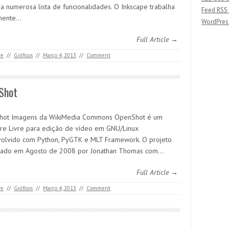
a numerosa lista de funcionalidades. O Inkscape trabalha
Feed
RSS
mente…
WordPres
Full Article →
re
//
Gráficos
//
Março 4, 2013
//
Comment
Shot
hot Imagens da WikiMedia Commons OpenShot é um
re Livre para edição de vídeo em GNU/Linux
olvido com Python, PyGTK e MLT Framework. O projeto
iciado em Agosto de 2008 por Jonathan Thomas com…
Full Article →
re
//
Gráficos
//
Março 4, 2013
//
Comment