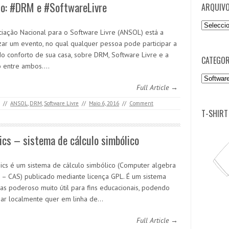
to: #DRM e #SoftwareLivre
ARQUIV
Arquivo
ciação Nacional para o Software Livre (ANSOL) está a
zar um evento, no qual qualquer pessoa pode participar a
 do conforto de sua casa, sobre DRM, Software Livre e a
CATEGOR
o entre ambos.…
Categori
Full Article →
//
ANSOL
,
DRM
,
Software Livre
//
Maio 6, 2016
//
Comment
T-SHIRT
cs – sistema de cálculo simbólico
ics é um sistema de cálculo simbólico (Computer algebra
 – CAS) publicado mediante licença GPL. É um sistema
as poderoso muito útil para fins educacionais, podendo
nar localmente quer em linha de…
Full Article →