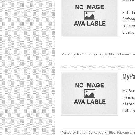
Krita 
Softwar
conceb
bitmap 
Posted by:
Nelson Gonçalves
//
Blog
,
Software Liv
MyPa
MyPain
aplicaç
oferec
trabal
Posted by:
Nelson Gonçalves
//
Blog
,
Software Liv