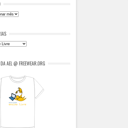
O
IAS
as
 DA AEL @ FREEWEAR.ORG