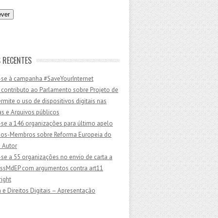
 RECENTES
-se à campanha #SaveYourInternet
 contributo ao Parlamento sobre Projeto de
ermite o uso de dispositivos digitais nas
as e Arquivos públicos
-se a 146 organizações para último apelo
dos-Membros sobre Reforma Europeia do
e Autor
-se a 55 organizações no envio de carta a
sMdEP com argumentos contra art11
ight
 e Direitos Digitais – Apresentação