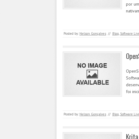
por um
nativa
Posted by:
Nelson Gonçalves
//
Blog
,
Software Liv
Open
OpenS
Softwa
desenv
foi in
Posted by:
Nelson Gonçalves
//
Blog
,
Software Liv
Krita