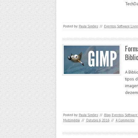
TechDa
Posted by:
Paula Simões
//
Eventos
,
Software Livre
Form
Bibli
A Bibl
tipos 
imagem
dezem
Posted by:
Paula Simões
//
Blog
,
Eventos
,
Software
Multimédia
//
Outubro 6, 2016
//
4 Comments