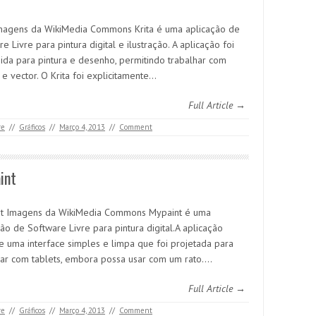
Imagens da WikiMedia Commons Krita é uma aplicação de
e Livre para pintura digital e ilustração. A aplicação foi
ida para pintura e desenho, permitindo trabalhar com
e vector. O Krita foi explicitamente…
Full Article →
re
//
Gráficos
//
Março 4, 2013
//
Comment
int
t Imagens da WikiMedia Commons Mypaint é uma
ão de Software Livre para pintura digital.A aplicação
e uma interface simples e limpa que foi projetada para
har com tablets, embora possa usar com um rato.…
Full Article →
re
//
Gráficos
//
Março 4, 2013
//
Comment