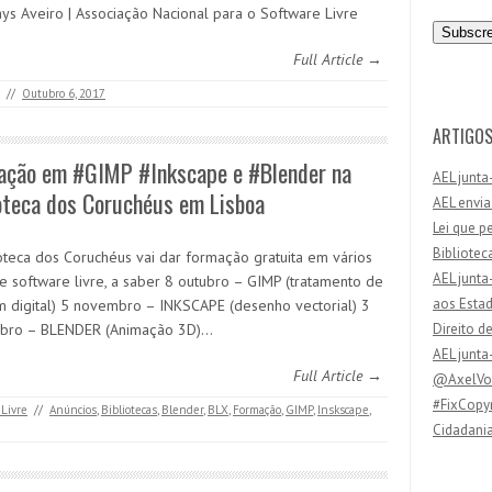
n
ys Aveiro | Associação Nacional para o Software Livre
d
e
Full Article →
r
//
Outubro 6, 2017
e
ç
ARTIGOS
o
ação em #GIMP #Inkscape e #Blender na
AEL junta
d
oteca dos Coruchéus em Lisboa
AEL envia
e
Lei que p
e
Bibliotec
ioteca dos Coruchéus vai dar formação gratuita em vários
m
AEL junta
de software livre, a saber 8 outubro – GIMP (tratamento de
a
aos Esta
 digital) 5 novembro – INKSCAPE (desenho vectorial) 3
i
bro – BLENDER (Animação 3D)…
Direito d
l
AEL junta
Full Article →
@AxelVos
#FixCopyr
 Livre
//
Anúncios
,
Bibliotecas
,
Blender
,
BLX
,
Formação
,
GIMP
,
Inskscape
,
Cidadania