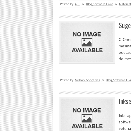
Posted by:
AEL
//
Blog
,
Software Livre
//
Matemát
Suges
O Open
mesmas
educad
do mes
Posted by:
Nelson Gonçalves
//
Blog
,
Software Liv
Inks
Inksca
softwa
vetori