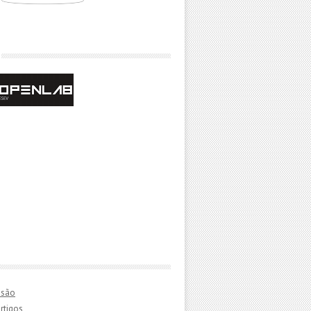
essão
rtigos