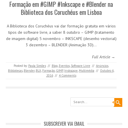
Formação em #GIMP #Inkscape e #Blender na
Biblioteca dos Coruchéus em Lisboa
A Biblioteca dos Coruchéus vai dar formação gratuita em vários
tipos de software livre, a saber 8 outubro – GIMP (tratamento
de imagem digital) 5 novembro – INKSCAPE (desenho vectorial)
3 dezembro – BLENDER (Animação 3D)…
Full Article →
Posted by:
Paula Simões
//
Blog
,
Eventos
,
Software Livre
//
Anúncios
,
Bibliotecas
,
Blender
,
BLX
,
Formação
,
GIMP
,
Inskscape
,
Multimédia
//
Outubro 6,
2016
//
4 Comments
Search
SUBSCREVER VIA EMAIL