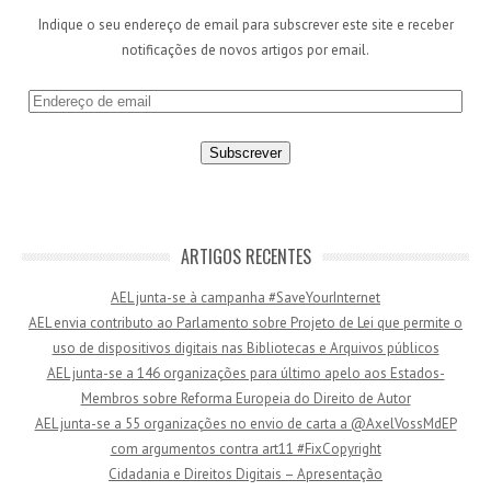
Indique o seu endereço de email para subscrever este site e receber
notificações de novos artigos por email.
E
n
d
e
r
e
ç
ARTIGOS RECENTES
o
AEL junta-se à campanha #SaveYourInternet
d
AEL envia contributo ao Parlamento sobre Projeto de Lei que permite o
e
uso de dispositivos digitais nas Bibliotecas e Arquivos públicos
e
AEL junta-se a 146 organizações para último apelo aos Estados-
m
Membros sobre Reforma Europeia do Direito de Autor
a
AEL junta-se a 55 organizações no envio de carta a @AxelVossMdEP
i
com argumentos contra art11 #FixCopyright
l
Cidadania e Direitos Digitais – Apresentação