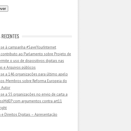
 RECENTES
-se à campanha #SaveYourInternet
 contributo ao Parlamento sobre Projeto de
ermite o uso de dispositivos digitais nas
as e Arquivos públicos
-se a 146 organizações para último apelo
dos-Membros sobre Reforma Europeia do
e Autor
-se a 55 organizações no envio de carta a
sMdEP com argumentos contra art11
ight
 e Direitos Digitais – Apresentação