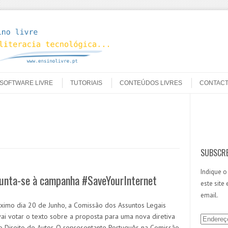
SOFTWARE LIVRE
TUTORIAIS
CONTEÚDOS LIVRES
CONTAC
Search
SUBSCRE
Indique o
junta-se à campanha #SaveYourInternet
este site
email.
ximo dia 20 de Junho, a Comissão dos Assuntos Legais
 vai votar o texto sobre a proposta para uma nova diretiva
E
o Direito de Autor. O representante Português na Comissão