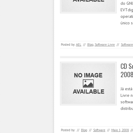
do GNU
EVTdigi
operat
único 
Posted by:
AEL
//
Blog
,
Software Livre
//
Software
CD So
200
Já est
Livre 
softwa
distrib
Posted by:
//
Blog
//
Software
//
Maio 1, 2008
/