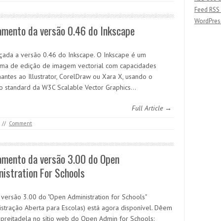
Feed
RSS
WordPres
amento da versão 0.46 do Inkscape
nçada a versão 0.46 do Inkscape. O Inkscape é um
ma de edição de imagem vectorial com capacidades
antes ao Illustrator, CorelDraw ou Xara X, usando o
o standard da W3C Scalable Vector Graphics…
Full Article →
//
Comment
amento da versão 3.00 do Open
istration For Schools
 versão 3.00 do "Open Administration for Schools"
istração Aberta para Escolas) está agora disponível. Dêem
preitadela no sítio web do Open Admin for Schools: