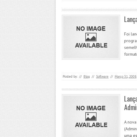
Lanç
Foi la
progra
semelh
format
Posted by:
//
Blog
//
Software
//
Março 31, 2008
Lanç
Admin
A nova
(Admin
uma es