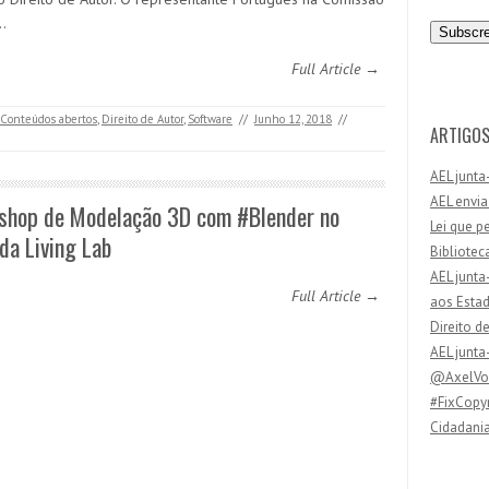
n
…
d
e
Full Article →
r
e
Conteúdos abertos
,
Direito de Autor
,
Software
//
Junho 12, 2018
//
ç
ARTIGOS
o
AEL junta
d
AEL envia
e
shop de Modelação 3D com #Blender no
Lei que p
e
da Living Lab
Bibliotec
m
AEL junta
a
Full Article →
aos Esta
i
Direito d
l
AEL junta
@AxelVos
#FixCopyr
Cidadania