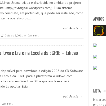
/Linux Ubuntu criada e distribuída no âmbito do projecto
tal (http://evtdigital.wordpress.com/). É um sistema
ivo completo, em português, que pode ser instalado, como
APOIOS
sistema operativo ou…
Full Article →
//
Outubro 9, 2011
//
Comment
ftware Livre na Escola da ECRIE – Edição
8
á disponível para download a edição 2008 do CD Software
na Escola da ECRIE, para a plataforma Windows com
re testado em Windows XP, e que em breve será
uído às escolas. Esta…
META
Full Article →
Iniciar s
/
Comment
RSS
dos a