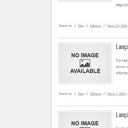
http:/
Posted by:
//
Blog
//
Software
//
Março 26, 2008
Lança
Foi la
erros 
inform
Posted by:
//
Blog
//
Software
//
Março 2, 2008
Lança