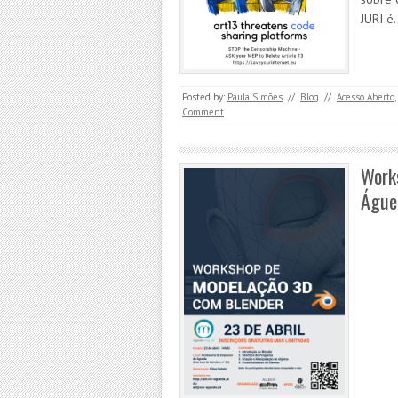
JURI é
Posted by:
Paula Simões
//
Blog
//
Acesso Aberto
,
Comment
Work
Águe