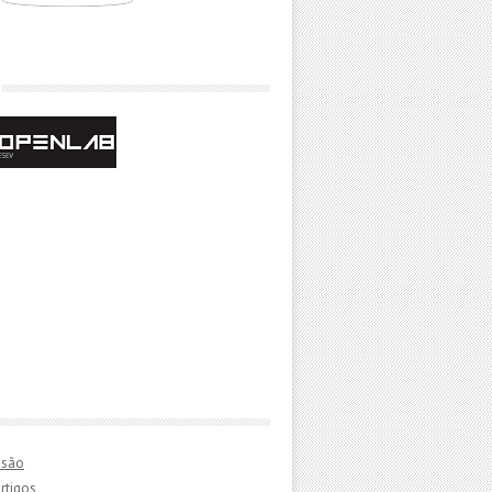
essão
rtigos