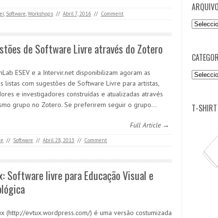
ARQUIV
er
,
Software
,
Workshops
//
Abril 7, 2016
//
Comment
Arquivo
tões de Software Livre através do Zotero
CATEGOR
Lab ESEV e a Intervir.net disponibilizam agoram as
Categori
 listas com sugestões de Software Livre para artistas,
ores e investigadores construídas e atualizadas através
mo grupo no Zotero. Se preferirem seguir o grupo…
T-SHIRT
Full Article →
re
//
Software
//
Abril 28, 2013
//
Comment
: Software livre para Educação Visual e
ológica
x (http://evtux.wordpress.com/) é uma versão costumizada