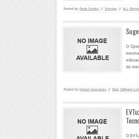
Posted by:
Paula Simões
//
Eventos
//
ALL
,
Blend
Suges
O Open
mesmas
educad
do mes
Posted by:
Nelson Gonçalves
//
Blog
,
Software Liv
EVTux
Tecn
O EVTu