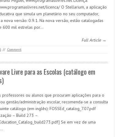
 Bruno Miguel, www.programaslivres.net Licença:
/www.programaslivres.net/licenca/ O Stellarium, a aplicação
educativa que simula um planetário no seu computador,
 a nova versão: 0.9.1. Na nova versão, estão catalogadas
e 600 mil estrelas por…
Full Article →
8
//
Comment
are Livre para as Escolas (catálogo em
s)
s professores ou alunos que procuram aplicações para o
 ou gestão/administração escolar, recomenda-se a consulta
uinte catálogo (em inglês): FOSSEd_catalog_7.07.pdf
lização – Build 273 –
ducation_Catalog_build273.pdf] Se em vez de uma
o…