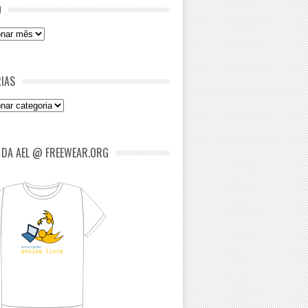
O
IAS
as
 DA AEL @ FREEWEAR.ORG