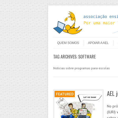
Skip to content
Menu
QUEM SOMOS
APOIAR A AEL
TAG ARCHIVES:
SOFTWARE
Noticias sobre programas para escolas
AEL 
FEATURED
No pró
(JURI)
sobre 