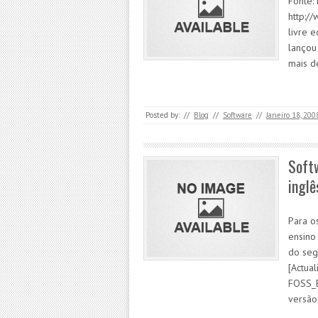
Fonte:
http:/
livre 
lançou
mais d
Posted by:
//
Blog
//
Software
//
Janeiro 18, 200
Softw
inglê
Para o
ensino
do seg
[Actua
FOSS_E
versã