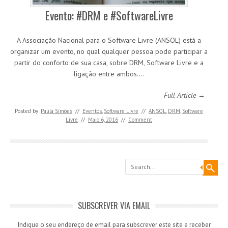
Evento: #DRM e #SoftwareLivre
A Associação Nacional para o Software Livre (ANSOL) está a
organizar um evento, no qual qualquer pessoa pode participar a
partir do conforto de sua casa, sobre DRM, Software Livre e a
ligação entre ambos.…
Full Article →
Posted by:
Paula Simões
//
Eventos
,
Software Livre
//
ANSOL
,
DRM
,
Software
Livre
//
Maio 6, 2016
//
Comment
Search
SUBSCREVER VIA EMAIL
Indique o seu endereço de email para subscrever este site e receber