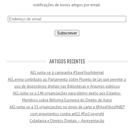
notificações de novos artigos por email.
E
n
d
e
r
e
ç
ARTIGOS RECENTES
o
AEL junta-se à campanha #SaveYourInternet
d
AEL envia contributo ao Parlamento sobre Projeto de Lei que permite o
e
uso de dispositivos digitais nas Bibliotecas e Arquivos públicos
e
AEL junta-se a 146 organizações para último apelo aos Estados-
m
Membros sobre Reforma Europeia do Direito de Autor
a
AEL junta-se a 55 organizações no envio de carta a @AxelVossMdEP
i
com argumentos contra art11 #FixCopyright
l
Cidadania e Direitos Digitais – Apresentação