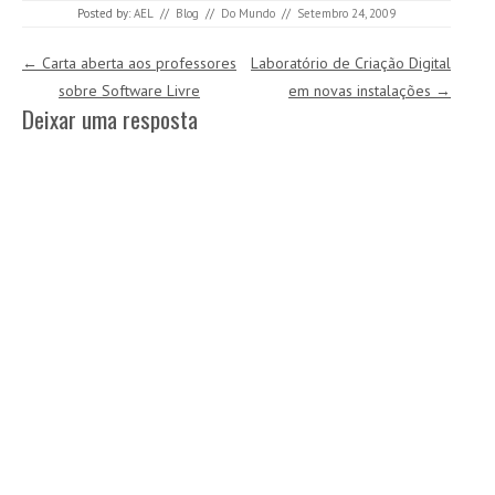
Posted by:
AEL
//
Blog
//
Do Mundo
//
Setembro 24, 2009
Post navigation
←
Carta aberta aos professores
Laboratório de Criação Digital
sobre Software Livre
em novas instalações
→
Deixar uma resposta