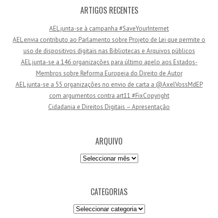
ç
ARTIGOS RECENTES
o
AEL junta-se à campanha #SaveYourInternet
d
AEL envia contributo ao Parlamento sobre Projeto de Lei que permite o
e
uso de dispositivos digitais nas Bibliotecas e Arquivos públicos
e
AEL junta-se a 146 organizações para último apelo aos Estados-
m
Membros sobre Reforma Europeia do Direito de Autor
a
AEL junta-se a 55 organizações no envio de carta a @AxelVossMdEP
i
com argumentos contra art11 #FixCopyright
l
Cidadania e Direitos Digitais – Apresentação
ARQUIVO
Arquivo
CATEGORIAS
Categorias