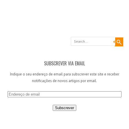
Search
SUBSCREVER VIA EMAIL
Indique o seu endereço de email para subscrever este site e receber
notificações de novos artigos por email.
E
n
d
e
r
e