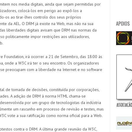
tem nos media digitais, ainda que
sejam
permitidas por
ilizadores, colocá-los em perigo ao expô-los a
ndo-os
ao tirar-lhes controlo dos seus próprios
APOIOS
ente da AEL. O DRM já existe na Web, mas não na sua
s das liberdades digitais avisam que DRM nas normas da
o politicamente impor restrições aos utilizadores,
b.
e Foundation, irá ocorrer a 21 de Setembro, das 18:00 às
a, onde a W3C irá ter o seu encontro. Os organizadores
 se preocu
p
am com a liberdade na Internet e no
s
oftware
l de tomada de decisões, constituída por corporações,
sidades. A adição de DRM à norma HTML chama-se
 desenvolvida por um grupo de tecnologistas da indústria
almente um rascunho em processo de revisão e testes, mas
3C vote a sua ratificação como norma oficial para a Web.
otestos contra o DRM. A última grande reunião da W3C,