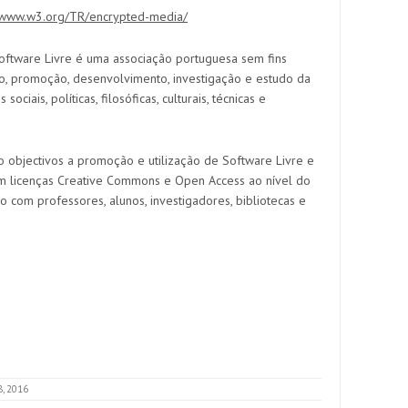
//www.w3.org/TR/encrypted-media/
oftware Livre é uma associação portuguesa sem fins
ão, promoção, desenvolvimento, investigação e estudo da
ociais, políticas, filosóficas, culturais, técnicas e
o objectivos a promoção e utilização de Software Livre e
 licenças Creative Commons e Open Access ao nível do
so com professores, alunos, investigadores
, bibliotecas
e
, 2016