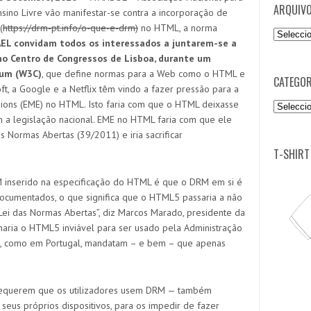
ARQUIV
sino Livre vão manifestar-se contra a incorporação de
(
https://drm-pt.info/o-que-e-drm)
no HTML, a norma
Arquivo
AEL convidam todos os interessados a juntar
em
-se a
no Centro de Congressos de Lisboa, durante um
ium (W3C)
, que define normas para a Web como o HTML e
CATEGOR
ft,
a
Google e
a
Netflix têm vindo a fazer pressão para a
ions (EME) no HTML. Isto faria com que o HTML deixa
s
se
Categori
 a legislação nacional. EME no HTML faria com que ele
as Normas Abertas (39/2011) e iria sacrificar
T-SHIRT
inserido na especificação do HTML é que o DRM em si é
cumentados, o que significa que o HTML5 passaria a não
ei das Normas Abertas”, diz Marcos Marado, presidente da
rnaria o HTML5 inviável para ser usado pela Administração
ue, como em Portugal, mandatam – e bem – que apenas
 requerem que
os
utilizadores usem DRM — também
seus próprios dispositivos, para os impedir de fazer