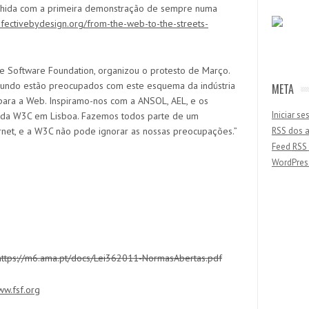
lhida com a primeira demonstração de sempre numa
efectivebydesign.org/from-the-web-to-the-streets-
e Software Foundation, organizou o protesto
de
Março.
mundo estão preocupados com este esquema da indústria
META
para a Web. Inspiramo-nos com a ANSOL, AEL, e os
Iniciar s
ro da W3C em Lisboa. Fazemos todos parte de um
rnet, e a W3C não pode ignorar as nossas preocupações.”
RSS
dos a
Feed
RSS
WordPres
https://m6.ama.pt/docs/Lei362011-NormasAbertas.pdf
ww.fsf.org