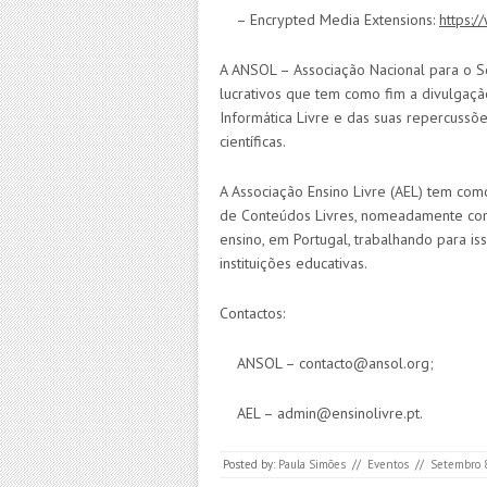
– Encrypted Media Extensions:
https:
A ANSOL – Associação Nacional para o S
lucrativos que tem como fim a divulgaç
Informática Livre e das suas repercussões s
científicas.
A Associação Ensino Livre (AEL) tem com
de Conteúdos Livres, nomeadamente com
ensino, em Portugal, trabalhando para is
instituições educativas.
Contactos:
ANSOL – contacto@ansol.org;
AEL – admin@ensinolivre.pt.
Posted by:
Paula Simões
//
Eventos
//
Setembro 8