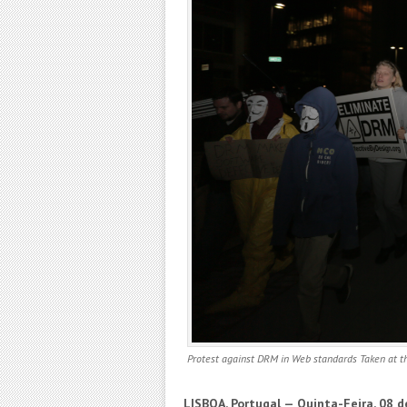
Protest against DRM in Web standards Taken at t
LISBOA, Portugal — Quinta-Feira, 08 