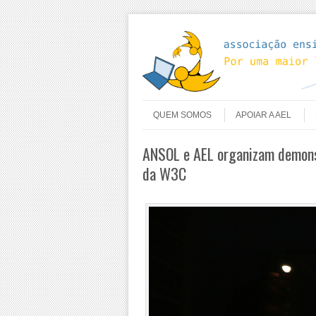
Skip to content
Menu
QUEM SOMOS
APOIAR A AEL
ANSOL e AEL organizam demons
da W3C