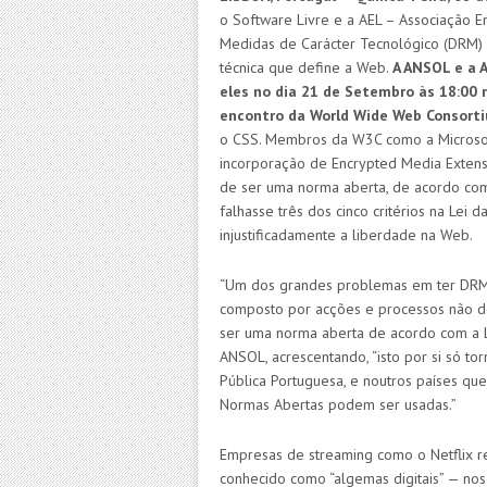
o Software Livre e a AEL
–
Associação En
Medidas de Carácter Tecnológico (DRM) 
técnica que define a Web.
A ANSOL e a 
eles no dia 21 de Setembro às 18:00 
encontro da World Wide Web Consort
o CSS. Membros da W3C como
a
Microso
incorporação de Encrypted Media Extens
de ser uma norma aberta, de acordo com
falhasse três dos cinco critérios na Lei d
injustificadamente a liberdade na Web.
“Um dos grandes problemas em ter DRM 
composto por acções e processos não do
ser uma norma aberta de acordo com a L
ANSOL, acrescentando, “isto por si só to
Pública Portuguesa, e noutros países q
Normas Abertas podem ser usadas.”
Empresas de streaming como o Netflix
conhecido como “algemas digitais” — nos 