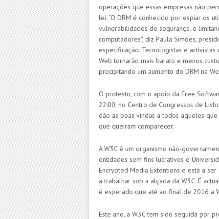
operações que essas empresas não permi
lei. “O DRM é conhecido por espiar os ut
vulnerabilidades de segurança, e
limita
computadores”, diz Paula Simões, presid
especificação. Tecnologistas e activista
Web tornarão mais barato e menos custos
precipitando um aumento do DRM na We
O
protesto, com o apoio da Free Softwar
22:00, no Centro de Congressos de Lisbo
dão as boas vindas a todos aqueles que
que queiram comparecer.
A W3C é um organismo não-governamenta
entidades sem fins lucrativos e Univer
Encrypted Media Extentions e está a ser
a trabalhar sob a alçada da W3C. É actu
é esperado que até ao final de 2016 a W
Este ano, a W3C tem sido seguida por pr