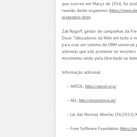
que ocorreu em Março de 2016, foi aco
reunião deste organismo (
https://www.d
protesting-drm)
.
Zak Rogoff, gestor de campanhas da Fre
Disse: “Utilizadores da Web em todo o 
para criar um sistema de DRM universal 
activistas que irão protestar no encont
movimento unido pela liberdade na Inte
Informação adicional:
– ANSOL:
https://ansol.org/
– AEL:
http://ensinolivre.pt/
– Lei das Normas Abertas (36/2011):
– Free Software Foundation:
https://w