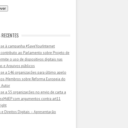
 RECENTES
-se à campanha #SaveYourInternet
 contributo ao Parlamento sobre Projeto de
ermite o uso de dispositivos digitais nas
as e Arquivos públicos
-se a 146 organizações para último apelo
dos-Membros sobre Reforma Europeia do
e Autor
-se a 55 organizações no envio de carta a
sMdEP com argumentos contra art11
ight
 e Direitos Digitais – Apresentação