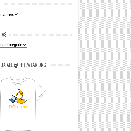
O
IAS
as
 DA AEL @ FREEWEAR.ORG