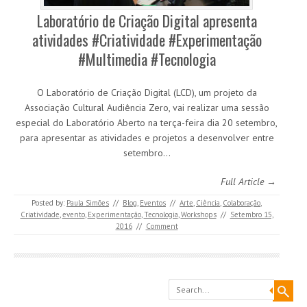
Laboratório de Criação Digital apresenta
atividades #Criatividade #Experimentação
#Multimedia #Tecnologia
O Laboratório de Criação Digital (LCD), um projeto da
Associação Cultural Audiência Zero, vai realizar uma sessão
especial do Laboratório Aberto na terça-feira dia 20 setembro,
para apresentar as atividades e projetos a desenvolver entre
setembro…
Full Article →
Posted by:
Paula Simões
//
Blog
,
Eventos
//
Arte
,
Ciência
,
Colaboração
,
Criatividade
,
evento
,
Experimentação
,
Tecnologia
,
Workshops
//
Setembro 15,
2016
//
Comment
Search