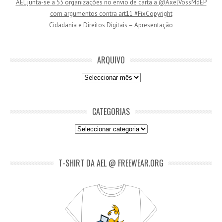
AEL junta-se a 55 organizações no envio de carta a @AxelVossMdEP
i
com argumentos contra art11 #FixCopyright
l
Cidadania e Direitos Digitais – Apresentação
ARQUIVO
Arquivo
CATEGORIAS
Categorias
T-SHIRT DA AEL @ FREEWEAR.ORG