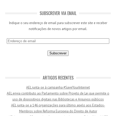
SUBSCREVER VIA EMAIL
Indique o seu endereço de email para subscrever este site e receber
notificações de novos artigos por email.
E
n
d
e
r
e
ç
ARTIGOS RECENTES
o
AEL junta-se à campanha #SaveYourInternet
d
AEL envia contributo ao Parlamento sobre Projeto de Lei que permite o
e
uso de dispositivos digitais nas Bibliotecas e Arquivos públicos
e
AEL junta-se a 146 organizações para último apelo aos Estados-
m
Membros sobre Reforma Europeia do Direito de Autor
a