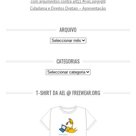
com argumentos contra art11 #FixCopyright
l
Cidadania e Direitos Digitais – Apresentação
ARQUIVO
Arquivo
CATEGORIAS
Categorias
T-SHIRT DA AEL @ FREEWEAR.ORG