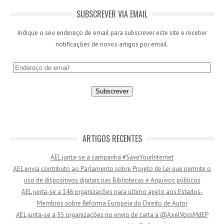
SUBSCREVER VIA EMAIL
Indique o seu endereço de email para subscrever este site e receber
notificações de novos artigos por email.
E
n
d
e
r
e
ç
ARTIGOS RECENTES
o
AEL junta-se à campanha #SaveYourInternet
d
AEL envia contributo ao Parlamento sobre Projeto de Lei que permite o
e
uso de dispositivos digitais nas Bibliotecas e Arquivos públicos
e
AEL junta-se a 146 organizações para último apelo aos Estados-
m
Membros sobre Reforma Europeia do Direito de Autor
a
AEL junta-se a 55 organizações no envio de carta a @AxelVossMdEP
i