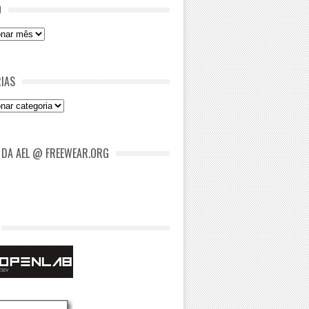
O
IAS
as
 DA AEL @ FREEWEAR.ORG