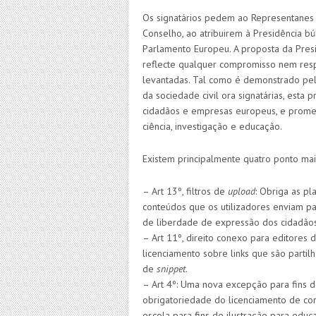
Os signatários pedem ao Representanes 
Conselho, ao atribuirem à Presidência 
Parlamento Europeu. A proposta da Pres
reflecte qualquer compromisso nem res
levantadas. Tal como é demonstrado pe
da sociedade civil ora signatárias, esta
cidadãos e empresas europeus, e promet
ciência, investigação e educação.
Existem principalmente quatro ponto mai
– Art 13º, filtros de
upload
: Obriga as pl
conteúdos que os utilizadores enviam par
de liberdade de expressão dos cidadãos
– Art 11º, direito conexo para editores 
licenciamento sobre links que são parti
de
snippet
.
– Art 4º: Uma nova excepção para fins d
obrigatoriedade do licenciamento de con
escola para fins de ilustração para edu