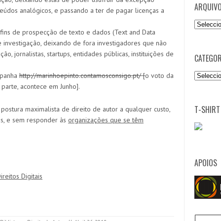
ARQUIV
eúdos analógicos, e passando a ter de pagar licenças a
Arquivo
fins de prospecção de texto e dados (Text and Data
 investigação, deixando de fora investigadores que não
o, jornalistas, startups, entidades públicas, instituições de
CATEGOR
Categori
ampanha
http://marinhoepinto.contamosconsigo.pt/ [
o voto da
 parte, acontece em Junho].
T-SHIRT
ostura maximalista de direito de autor a qualquer custo,
es, e sem responder às
organizações que se têm
APOIOS
eitos Digitais