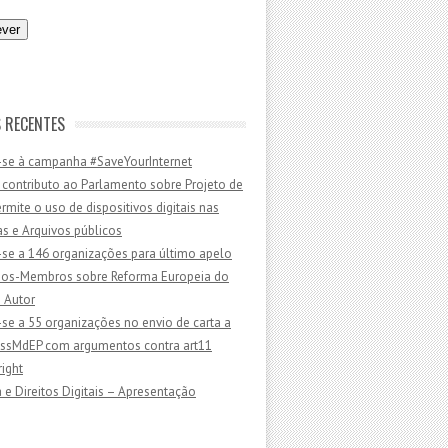
 RECENTES
-se à campanha #SaveYourInternet
 contributo ao Parlamento sobre Projeto de
ermite o uso de dispositivos digitais nas
as e Arquivos públicos
-se a 146 organizações para último apelo
dos-Membros sobre Reforma Europeia do
e Autor
-se a 55 organizações no envio de carta a
sMdEP com argumentos contra art11
ight
 e Direitos Digitais – Apresentação