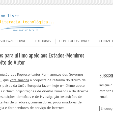
SOFTWARE LIVRE
TUTORIAIS
CONTEÚDOS LIVRES
CONTAC
es para último apelo aos Estados-Membros
Search
eito de Autor
missão dos Representantes Permanentes dos Governos
SUBSCRE
), que
vota amanhã
a proposta de reforma do direito de
Indique o
os países da União Europeia
fazem hoje um último apelo
es incluem organizações de direitos humanos e de direitos
este site
 instituições científicas e de investigação, instituições de
email.
tantes de criadores, consumidores, programadores de
gia e fornecedores de serviço de Internet.
E