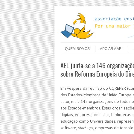
Skip to content
Menu
QUEM SOMOS
APOIAR A AEL
AEL junta-se a 146 organizaçõ
sobre Reforma Europeia do Dir
Em véspera da reunião do COREPER (Co
dos Estados-Membros da União Europeia
autor, mais 145 organizações de todos 
aos Estados-membros
. Estas organizaçõ
digitais, editores, jornalistas, bibliotecas,
educação como Universidades, represen
software,
start-ups
, empresas de tecnolo