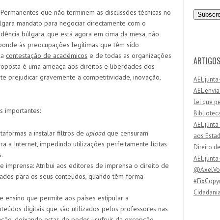
n
Permanentes que não terminem as discussões técnicas no
d
búlgara mandato para negociar directamente com o
e
idência búlgara, que está agora em cima da mesa, não
r
ponde às preocupações legítimas que têm sido
e
la
contestação de académicos
e de todas as organizações
ç
ARTIGOS
 proposta é uma ameaça aos direitos e liberdades dos
o
e prejudicar gravemente a competitividade, inovação,
AEL junta
d
AEL envia
e
Lei que p
e
s importantes:
Bibliotec
m
AEL junta
a
ataformas a instalar filtros de
upload
que censuram
aos Esta
i
a a Internet, impedindo utilizações perfeitamente lícitas
Direito d
l
.
AEL junta
de imprensa: Atribui aos editores de imprensa o direito de
@AxelVos
lhados para os seus conteúdos, quando têm forma
#FixCopyr
Cidadania
e ensino que permite aos países estipular a
teúdos digitais que são utilizados pelos professores nas
cação, deixando estas de poder usufruir da excepção