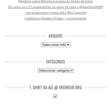
Membros sobre Reforma Europeia do Direito de Autor
a
AEL junta-se a 55 organizações no envio de carta a @AxelVossMdEP
i
com argumentos contra art11 #FixCopyright
l
Cidadania e Direitos Digitais – Apresentação
ARQUIVO
Arquivo
CATEGORIAS
Categorias
T-SHIRT DA AEL @ FREEWEAR.ORG