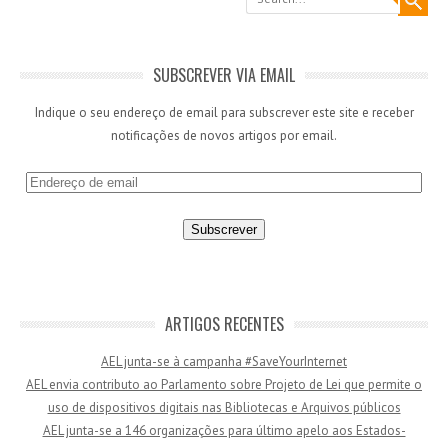
SUBSCREVER VIA EMAIL
Indique o seu endereço de email para subscrever este site e receber
notificações de novos artigos por email.
E
n
d
e
r
e
ç
ARTIGOS RECENTES
o
AEL junta-se à campanha #SaveYourInternet
d
AEL envia contributo ao Parlamento sobre Projeto de Lei que permite o
e
uso de dispositivos digitais nas Bibliotecas e Arquivos públicos
e
AEL junta-se a 146 organizações para último apelo aos Estados-
m