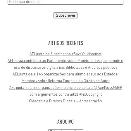
E
n
d
e
r
e
ç
ARTIGOS RECENTES
o
AEL junta-se à campanha #SaveYourInternet
d
AEL envia contributo ao Parlamento sobre Projeto de Lei que permite o
e
uso de dispositivos digitais nas Bibliotecas e Arquivos públicos
e
AEL junta-se a 146 organizações para último apelo aos Estados-
m
Membros sobre Reforma Europeia do Direito de Autor
a
AEL junta-se a 55 organizações no envio de carta a @AxelVossMdEP
i
com argumentos contra art11 #FixCopyright
l
Cidadania e Direitos Digitais – Apresentação
ARQUIVO