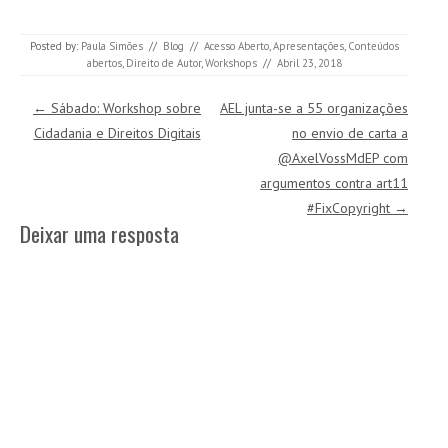
Posted by:
Paula Simões
//
Blog
//
Acesso Aberto
,
Apresentações
,
Conteúdos
abertos
,
Direito de Autor
,
Workshops
//
Abril 23, 2018
Post navigation
←
Sábado: Workshop sobre
AEL junta-se a 55 organizações
Cidadania e Direitos Digitais
no envio de carta a
@AxelVossMdEP com
argumentos contra art11
#FixCopyright
→
Deixar uma resposta