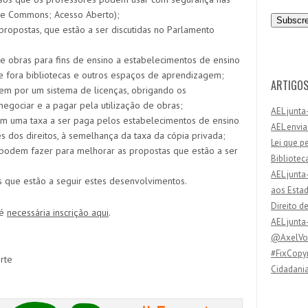
n
ive Commons; Acesso Aberto);
d
 propostas, que estão a ser discutidas no Parlamento
e
r
l de obras para fins de ensino a estabelecimentos de ensino
e
e fora bibliotecas e outros espaços de aprendizagem;
ç
ARTIGOS
rem por um sistema de licenças, obrigando os
o
egociar e a pagar pela utilização de obras;
AEL junta
d
rem uma taxa a ser paga pelos estabelecimentos de ensino
AEL envia
e
es dos direitos, à semelhança da taxa da cópia privada;
Lei que p
e
 podem fazer para melhorar as propostas que estão a ser
Bibliotec
m
AEL junta
a
 que estão a seguir estes desenvolvimentos.
aos Esta
i
Direito d
l
 é
necessária inscrição aqui
.
AEL junta
@AxelVos
#FixCopyr
rte
Cidadania