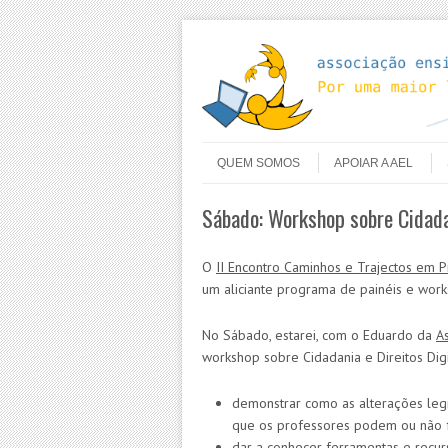
Skip to content
Menu
QUEM SOMOS
APOIAR A AEL
Sábado: Workshop sobre Cidadan
O
II Encontro Caminhos e Trajectos em P
um aliciante programa de painéis e work
No Sábado, estarei, com o Eduardo da
A
workshop sobre Cidadania e Direitos Digita
demonstrar como as alterações legi
que os professores podem ou não 
dar a conhecer ferramentas e recu