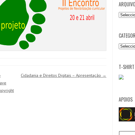
ARQUIV
Arquivo
CATEGOR
Categori
T-SHIRT
o
Cidadania e Direitos Digitais – Apresentação
→
rave
opyright
APOIOS