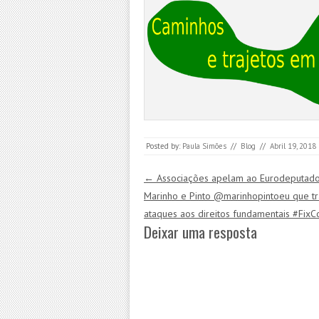
Posted by:
Paula Simões
//
Blog
//
Abril 19, 2018
Post navigation
←
Associações apelam ao Eurodeputad
Marinho e Pinto @marinhopintoeu que t
ataques aos direitos fundamentais #FixC
Deixar uma resposta