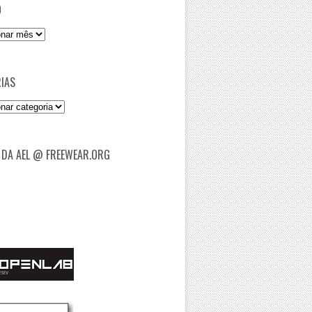
O
IAS
as
 DA AEL @ FREEWEAR.ORG