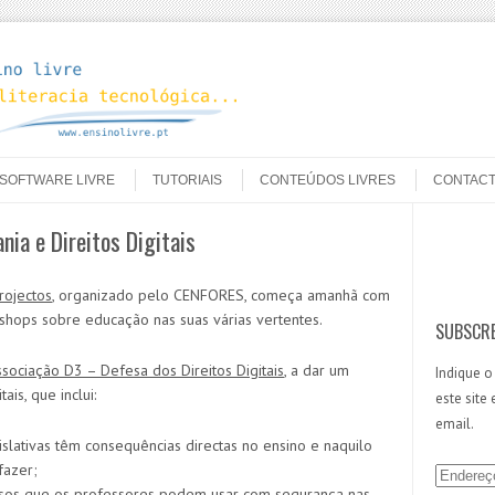
SOFTWARE LIVRE
TUTORIAIS
CONTEÚDOS LIVRES
CONTAC
ia e Direitos Digitais
Search
rojectos
, organizado pelo CENFORES, começa amanhã com
shops sobre educação nas suas várias vertentes.
SUBSCRE
ssociação D3 – Defesa dos Direitos Digitais
, a dar um
Indique o
is, que inclui:
este site
email.
slativas têm consequências directas no ensino e naquilo
fazer;
E
rsos que os professores podem usar com segurança nas