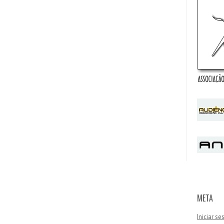
META
Iniciar s