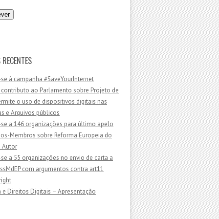
 RECENTES
-se à campanha #SaveYourInternet
 contributo ao Parlamento sobre Projeto de
ermite o uso de dispositivos digitais nas
as e Arquivos públicos
-se a 146 organizações para último apelo
dos-Membros sobre Reforma Europeia do
e Autor
-se a 55 organizações no envio de carta a
sMdEP com argumentos contra art11
ight
 e Direitos Digitais – Apresentação