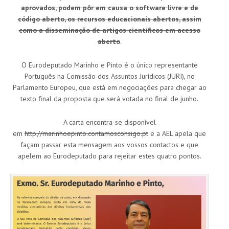
aprovados, podem pôr em causa o software livre e de
código aberto, os recursos educacionais abertos, assim
como a disseminação de artigos científicos em acesso
aberto
.
O Eurodeputado Marinho e Pinto é o único representante
Português na Comissão dos Assuntos Jurídicos (JURI), no
Parlamento Europeu, que está em negociações para chegar ao
texto final da proposta que será votada no final de junho.
A carta encontra-se disponível
em
http://marinhoepinto.contamosconsigo.pt
e a AEL apela que
façam passar esta mensagem aos vossos contactos e que
apelem ao Eurodeputado para rejeitar estes quatro pontos.