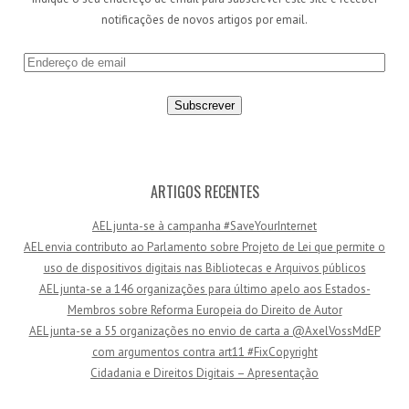
notificações de novos artigos por email.
E
n
d
e
r
e
ç
ARTIGOS RECENTES
o
AEL junta-se à campanha #SaveYourInternet
d
AEL envia contributo ao Parlamento sobre Projeto de Lei que permite o
e
uso de dispositivos digitais nas Bibliotecas e Arquivos públicos
e
AEL junta-se a 146 organizações para último apelo aos Estados-
m
Membros sobre Reforma Europeia do Direito de Autor
a
AEL junta-se a 55 organizações no envio de carta a @AxelVossMdEP
i
com argumentos contra art11 #FixCopyright
l
Cidadania e Direitos Digitais – Apresentação