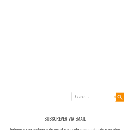
Search
SUBSCREVER VIA EMAIL
Indique o seu endereço de email para subscrever este site e receber