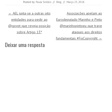
Posted by:
Paula Simões
//
Blog
//
Março 23, 2018
Post navigation
←
AEL junta-se a outras oito
Associações apelam ao
entidades para pedir ao
Eurodeputado Marinho e Pinto
@govpt que reveja posição
@marinhopintoeu que trave
sobre Artigo 13º
ataques aos direitos
fundamentais #FixCopyright
→
Deixar uma resposta