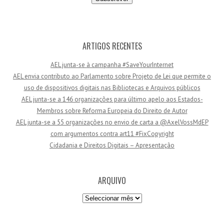
e
r
e
ç
ARTIGOS RECENTES
o
AEL junta-se à campanha #SaveYourInternet
d
AEL envia contributo ao Parlamento sobre Projeto de Lei que permite o
e
uso de dispositivos digitais nas Bibliotecas e Arquivos públicos
e
AEL junta-se a 146 organizações para último apelo aos Estados-
m
Membros sobre Reforma Europeia do Direito de Autor
a
AEL junta-se a 55 organizações no envio de carta a @AxelVossMdEP
i
com argumentos contra art11 #FixCopyright
l
Cidadania e Direitos Digitais – Apresentação
ARQUIVO
Arquivo