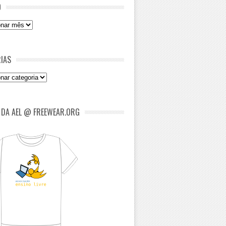
O
IAS
as
 DA AEL @ FREEWEAR.ORG