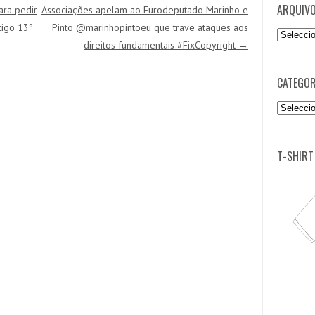
ARQUIV
ara pedir
Associações apelam ao Eurodeputado Marinho e
tigo 13º
Pinto @marinhopintoeu que trave ataques aos
Arquivo
direitos fundamentais #FixCopyright
→
CATEGOR
Categori
T-SHIRT