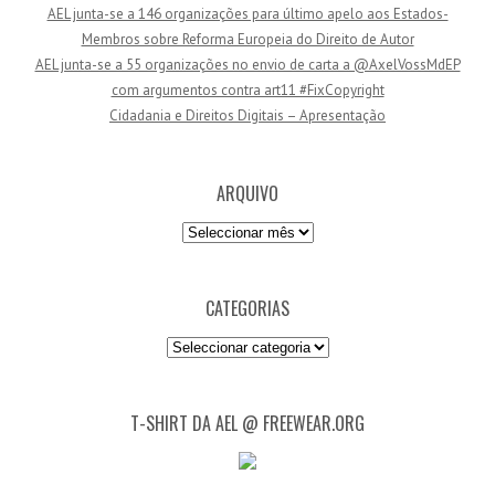
AEL junta-se a 146 organizações para último apelo aos Estados-
m
Membros sobre Reforma Europeia do Direito de Autor
a
AEL junta-se a 55 organizações no envio de carta a @AxelVossMdEP
i
com argumentos contra art11 #FixCopyright
l
Cidadania e Direitos Digitais – Apresentação
ARQUIVO
Arquivo
CATEGORIAS
Categorias
T-SHIRT DA AEL @ FREEWEAR.ORG