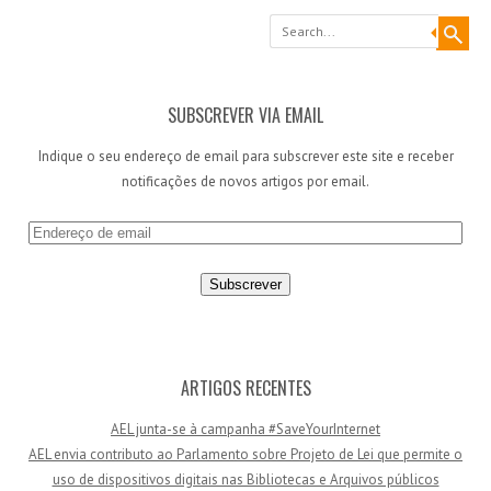
Search
SUBSCREVER VIA EMAIL
Indique o seu endereço de email para subscrever este site e receber
notificações de novos artigos por email.
E
n
d
e
r
e
ç
ARTIGOS RECENTES
o
AEL junta-se à campanha #SaveYourInternet
d
AEL envia contributo ao Parlamento sobre Projeto de Lei que permite o
e
uso de dispositivos digitais nas Bibliotecas e Arquivos públicos
e