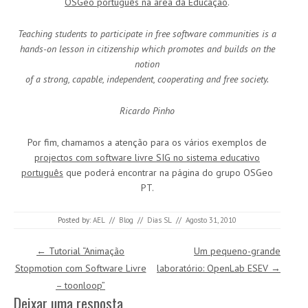
OSGeo português na área da Educação
.
Teaching students to participate in free software communities is a
hands-on lesson in citizenship which promotes and builds on the
notion
of a strong, capable, independent, cooperating and free society.
Ricardo Pinho
Por fim, chamamos a atenção para os vários exemplos de
projectos com software livre SIG no sistema educativo
português
que poderá encontrar na página do grupo OSGeo
PT.
Posted by:
AEL
//
Blog
//
Dias SL
//
Agosto 31, 2010
Post navigation
←
Tutorial “Animação
Um pequeno-grande
Stopmotion com Software Livre
laboratório: OpenLab ESEV
→
– toonloop”
Deixar uma resposta