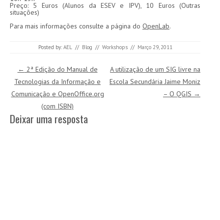
Preço: 5 Euros (Alunos da ESEV e IPV), 10 Euros (Outras
situações)
Para mais informações consulte a página do
OpenLab
.
Posted by:
AEL
//
Blog
//
Workshops
//
Março 29, 2011
Post navigation
←
2ª Edição do Manual de
A utilização de um SIG livre na
Tecnologias da Informação e
Escola Secundária Jaime Moniz
Comunicação e OpenOffice.org
– O QGIS
→
(com ISBN)
Deixar uma resposta