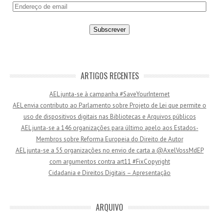
E
n
d
e
r
e
ç
ARTIGOS RECENTES
o
AEL junta-se à campanha #SaveYourInternet
d
AEL envia contributo ao Parlamento sobre Projeto de Lei que permite o
e
uso de dispositivos digitais nas Bibliotecas e Arquivos públicos
e
AEL junta-se a 146 organizações para último apelo aos Estados-
m
Membros sobre Reforma Europeia do Direito de Autor
a
AEL junta-se a 55 organizações no envio de carta a @AxelVossMdEP
i
com argumentos contra art11 #FixCopyright
l
Cidadania e Direitos Digitais – Apresentação
ARQUIVO