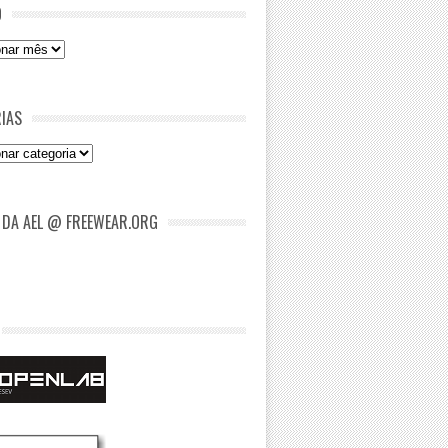
O
IAS
as
 DA AEL @ FREEWEAR.ORG