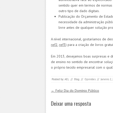
sentido quer em termos de normas r
outro tipo de dado digitais.
Publicação do Orçamento de Estad
necessidade da administração públ
livre antes de qualquer solução prop
A nível internacional, gostaríamos de des
ref2
,
ref3
) para a criação de livros gratu
Em 2013, desejamos boas surpresas e dis
de ensino no sentido de encontrar solu
o próprio tecido empresarial com o qual
Posted by:
AEL
//
Blog
//
Opiniões
//
Janeiro 2,
Post navigation
←
Feliz Dia do Domínio Público
Deixar uma resposta