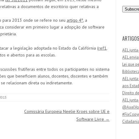
n
elativas a documentos de escritório quer relativas a
d
e
o para 2013 onde se refere no seu
artigo 4º
, a
r
ica considerar em primeiro lugar a adopção de software
e
rietária.
ç
ARTIGOS
o
tacar a legislação adoptada no Estado da Califórnia (
ref1
,
AEL junta
d
itos e abertos para as escolas.
AEL envia
e
Lei que p
e
cussões frutíferas entre todos os participantes no sistema
Bibliotec
m
ções que beneficiem alunos, docentes, discentes e também
AEL junta
a
 se relacionam direta ou indiretamente.
aos Esta
i
Direito d
l
 2013
AEL junta
@AxelVos
Comissária Europeia Neelie Kroes sobre UE e
#FixCopyr
Software Livre
→
Cidadania