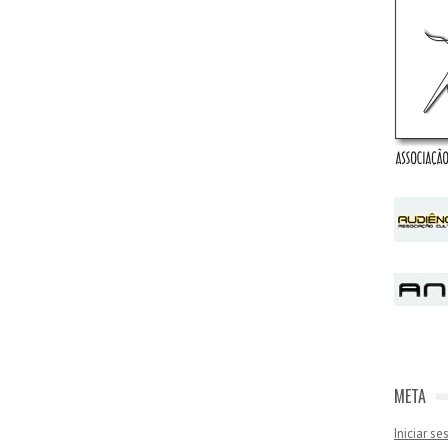
META
Iniciar s