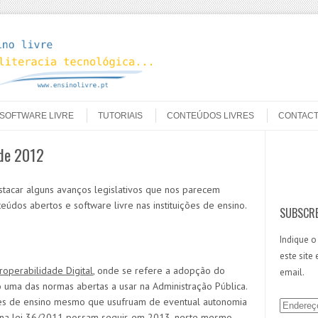
SOFTWARE LIVRE
TUTORIAIS
CONTEÚDOS LIVRES
CONTAC
 de 2012
Search
tacar alguns avanços legislativos que nos parecem
údos abertos e software livre nas instituições de ensino.
SUBSCRE
Indique o
este site
operabilidade Digital
, onde se refere a adopção do
email.
ma das normas abertas a usar na Administração Pública.
ões de ensino mesmo que usufruam de eventual autonomia
E
 na
lei 36/2011
possam seguir, em 2013, neste mesmo