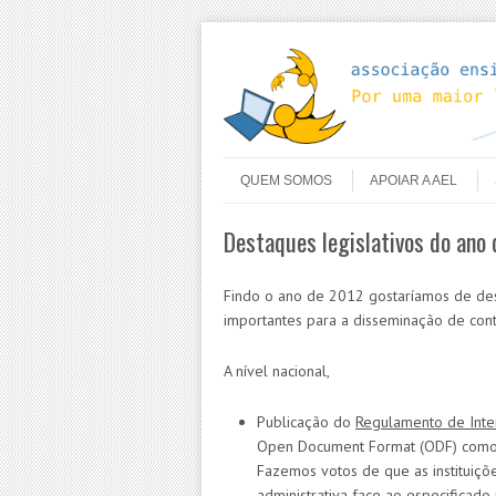
Skip to content
Menu
QUEM SOMOS
APOIAR A AEL
Destaques legislativos do ano
Findo o ano de 2012 gostaríamos de des
importantes para a disseminação de conte
A nível nacional,
Publicação do
Regulamento de Inter
Open Document Format (ODF) como u
Fazemos votos de que as instituiç
administrativa face ao especificado