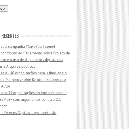
 RECENTES
-se à campanha #SaveYourInternet
 contributo ao Parlamento sobre Projeto de
ermite o uso de dispositivos digitais nas
as e Arquivos públicos
-se a 146 organizações para último apelo
dos-Membros sobre Reforma Europeia do
e Autor
-se a 55 organizações no envio de carta a
sMdEP com argumentos contra art11
ight
 e Direitos Digitais – Apresentação