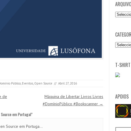
ARQUIV
Arquivo
CATEGOR
Categori
T-SHIRT
Domínio Público
,
Eventos
,
Open Source
//
Abril 27, 2016
APOIOS
e de
Máquina de Libertar Livros Livres
#DomínioPúblico #Bookscanner
→
n Source em Portugal
”
pen Source em Portuga...