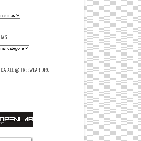
O
IAS
as
 DA AEL @ FREEWEAR.ORG