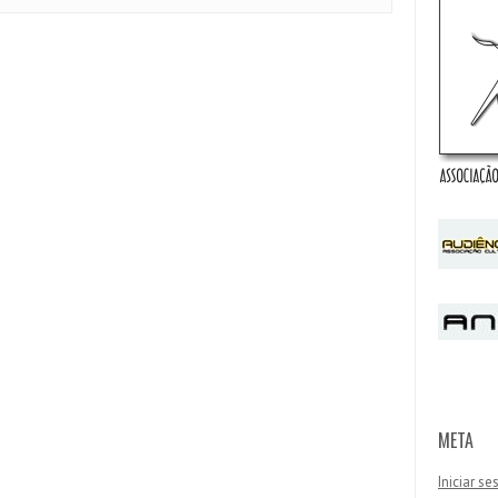
META
Iniciar s