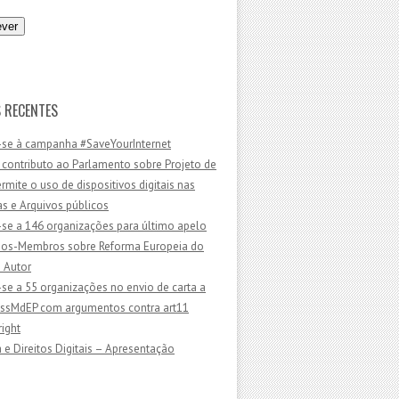
 RECENTES
-se à campanha #SaveYourInternet
 contributo ao Parlamento sobre Projeto de
ermite o uso de dispositivos digitais nas
as e Arquivos públicos
-se a 146 organizações para último apelo
dos-Membros sobre Reforma Europeia do
e Autor
-se a 55 organizações no envio de carta a
sMdEP com argumentos contra art11
ight
 e Direitos Digitais – Apresentação