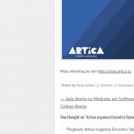
Mais informação em
http://ospt.artica.cc
Posted by:
Paula Simões
//
Eventos
//
Anúncios
,
Post navigation
←
Aula Aberta no Mestrado em Softwar
Código Aberto
One thought on “
Artica organiza Encontro Ope
Pingback:
Artica organiza Encontro O