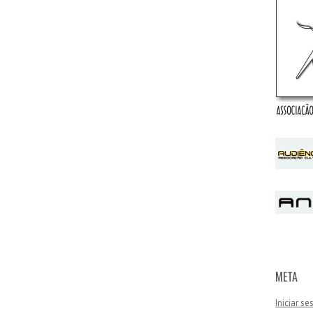
META
Iniciar s