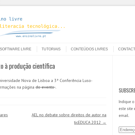
SOFTWARE LIVRE
TUTORIAIS
CONTEÚDOS LIVRES
CONTAC
o à produção científica
Search
niversidade Nova de Lisboa a 3ª Conferência Luso-
formações na página
do evento
.
SUBSCRE
Indique o
este site
lares
AEL no debate sobre direitos de autor na
email.
ticEDUCA 2012
→
E