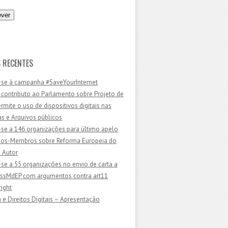
 RECENTES
-se à campanha #SaveYourInternet
 contributo ao Parlamento sobre Projeto de
ermite o uso de dispositivos digitais nas
as e Arquivos públicos
-se a 146 organizações para último apelo
dos-Membros sobre Reforma Europeia do
e Autor
-se a 55 organizações no envio de carta a
sMdEP com argumentos contra art11
ight
 e Direitos Digitais – Apresentação