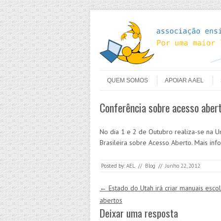
Skip to content
Menu
QUEM SOMOS
APOIAR A AEL
Conferência sobre acesso abert
No dia 1 e 2 de Outubro realiza-se na U
Brasileira sobre Acesso Aberto. Mais in
Posted by:
AEL
//
Blog
//
Junho 22, 2012
Post navigation
←
Estado do Utah irá criar manuais esco
abertos
Deixar uma resposta