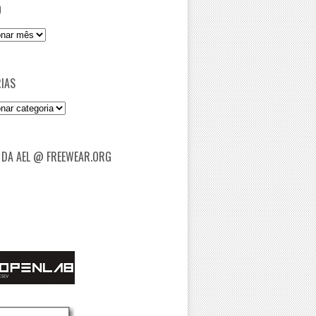
O
IAS
as
 DA AEL @ FREEWEAR.ORG