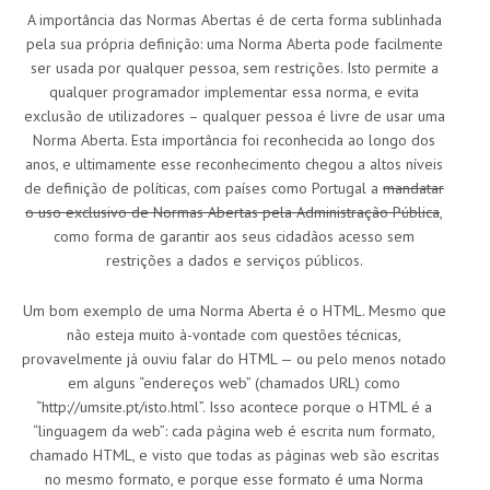
A importância das Normas Abertas é de certa forma sublinhada
pela sua própria definição: uma Norma Aberta pode facilmente
ser usada por qualquer pessoa, sem restrições. Isto permite a
qualquer programador implementar essa norma, e evita
exclusão de utilizadores – qualquer pessoa é livre de usar uma
Norma Aberta. Esta importância foi reconhecida ao longo dos
anos, e ultimamente esse reconhecimento chegou a altos níveis
de definição de políticas, com países como Portugal a
mandatar
o uso exclusivo de Normas Abertas pela Administração Pública
,
como forma de garantir aos seus cidadãos acesso sem
restrições a dados e serviços públicos.
Um bom exemplo de uma Norma Aberta é o HTML. Mesmo que
não esteja muito à-vontade com questões técnicas,
provavelmente já ouviu falar do HTML — ou pelo menos notado
em alguns “endereços web” (chamados URL) como
“http://umsite.pt/isto.html”. Isso acontece porque o HTML é a
“linguagem da web”: cada página web é escrita num formato,
chamado HTML, e visto que todas as páginas web são escritas
no mesmo formato, e porque esse formato é uma Norma