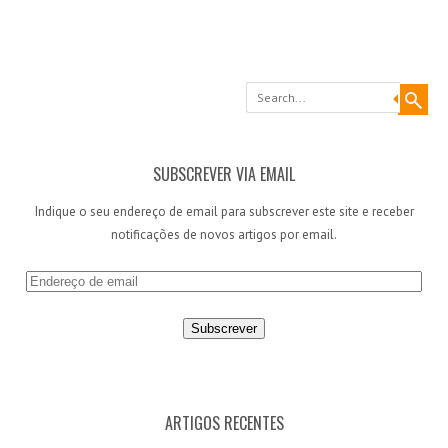
Search
SUBSCREVER VIA EMAIL
Indique o seu endereço de email para subscrever este site e receber
notificações de novos artigos por email.
E
n
d
e
r
e
ç
ARTIGOS RECENTES
o