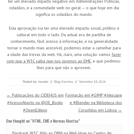
ter um elevado impacto negativo em Administrações Públicas,
cidadãos, e a comunidade web no geral — o que hoje em dia
significa os cidadãos do mundo.
Esta aprovação iria ter uma elevado impacto social, político e
cultural em todo o lado. Da actual era de partilha de
conhecimento, fácil acesso à informação, e na generalidade
tornar o mundo mais acessível, podemos estar a caminhar para
a idade das trevas da web. Há, claro, uma solução: vamos
fazer
com que a W3C saiba que nos opomos ao EME
, e que pedimos-
lhes para que não o aprovem.
Posted by:
marado
//
Blog
,
Eventos
//
Setembro 18, 2016
Post navigation
←
Publicações do CIDEHUS em
Formação em #GIMP #Inkscape
#AcessoAberto na @OE_Books
e #Blender na Biblioteca dos
#OpenEdition
Coruchéus em Lisboa
→
One thought on “
HTML, EME e Normas Abertas
”
Pingback:
W3C: Não ao DRM na Web Hoje no Centro de