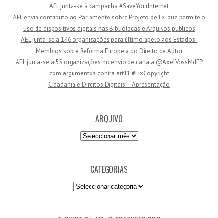
AEL junta-se à campanha #SaveYourInternet
d
AEL envia contributo ao Parlamento sobre Projeto de Lei que permite o
e
uso de dispositivos digitais nas Bibliotecas e Arquivos públicos
e
AEL junta-se a 146 organizações para último apelo aos Estados-
m
Membros sobre Reforma Europeia do Direito de Autor
a
AEL junta-se a 55 organizações no envio de carta a @AxelVossMdEP
i
com argumentos contra art11 #FixCopyright
l
Cidadania e Direitos Digitais – Apresentação
ARQUIVO
Arquivo
CATEGORIAS
Categorias