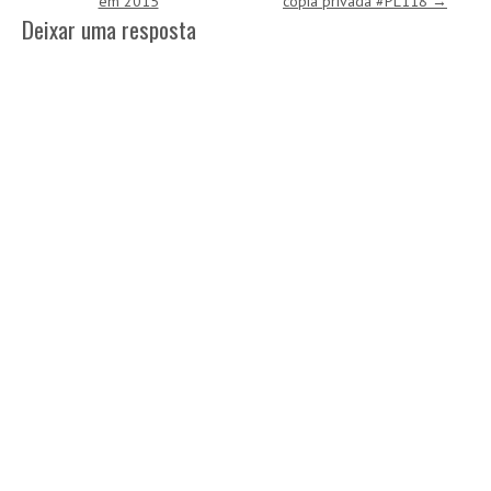
em 2015
cópia privada #PL118
→
Deixar uma resposta