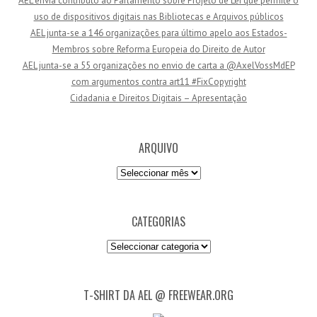
AEL envia contributo ao Parlamento sobre Projeto de Lei que permite o
e
uso de dispositivos digitais nas Bibliotecas e Arquivos públicos
e
AEL junta-se a 146 organizações para último apelo aos Estados-
m
Membros sobre Reforma Europeia do Direito de Autor
a
AEL junta-se a 55 organizações no envio de carta a @AxelVossMdEP
i
com argumentos contra art11 #FixCopyright
l
Cidadania e Direitos Digitais – Apresentação
ARQUIVO
Arquivo
CATEGORIAS
Categorias
T-SHIRT DA AEL @ FREEWEAR.ORG