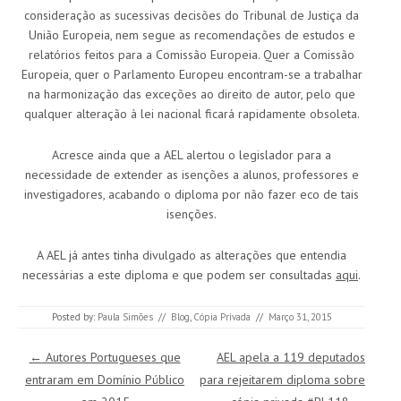
consideração as sucessivas decisões do Tribunal de Justiça da
União Europeia, nem segue as recomendações de estudos e
relatórios feitos para a Comissão Europeia. Quer a Comissão
Europeia, quer o Parlamento Europeu encontram-se a trabalhar
na harmonização das exceções ao direito de autor, pelo que
qualquer alteração à lei nacional ficará rapidamente obsoleta.
Acresce ainda que a AEL alertou o legislador para a
necessidade de extender as isenções a alunos, professores e
investigadores, acabando o diploma por não fazer eco de tais
isenções.
A AEL já antes tinha divulgado as alterações que entendia
necessárias a este diploma e que podem ser consultadas
aqui
.
Posted by:
Paula Simões
//
Blog
,
Cópia Privada
//
Março 31, 2015
Post navigation
←
Autores Portugueses que
AEL apela a 119 deputados
entraram em Domínio Público
para rejeitarem diploma sobre