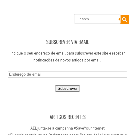
Search
SUBSCREVER VIA EMAIL
Indique o seu endereço de email para subscrever este site e receber
notificações de novos artigos por email.
E
n
d
e
r
e
ç
ARTIGOS RECENTES
o
AEL junta-se à campanha #SaveYourInternet
d