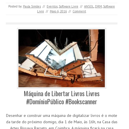
Posted by:
Paula Simões
//
Eventos
,
Software Livre
//
ANSOL
,
DRM
,
Software
Livre
//
Maio 6, 2016
//
Comment
Máquina de Libertar Livros Livres
#DomínioPúblico #Bookscanner
Desenhar e construir uma máquina de digitalizar livros é o mote
da tarde do próximo domigo, dia 1 de Maio, às 16h, na Casa das
Artes Bissaya Barreto, em Coimbra. A máquina ficará na casa