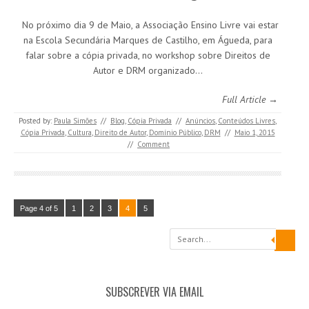
No próximo dia 9 de Maio, a Associação Ensino Livre vai estar
na Escola Secundária Marques de Castilho, em Águeda, para
falar sobre a cópia privada, no workshop sobre Direitos de
Autor e DRM organizado…
Full Article →
Posted by:
Paula Simões
//
Blog
,
Cópia Privada
//
Anúncios
,
Conteúdos Livres
,
Cópia Privada
,
Cultura
,
Direito de Autor
,
Domínio Público
,
DRM
//
Maio 1, 2015
//
Comment
Page 4 of 5
1
2
3
4
5
Search
SUBSCREVER VIA EMAIL