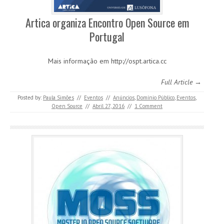
Artica organiza Encontro Open Source em
Portugal
Mais informação em http://ospt.artica.cc
Full Article →
Posted by:
Paula Simões
//
Eventos
//
Anúncios
,
Domínio Público
,
Eventos
,
Open Source
//
Abril 27, 2016
//
1 Comment