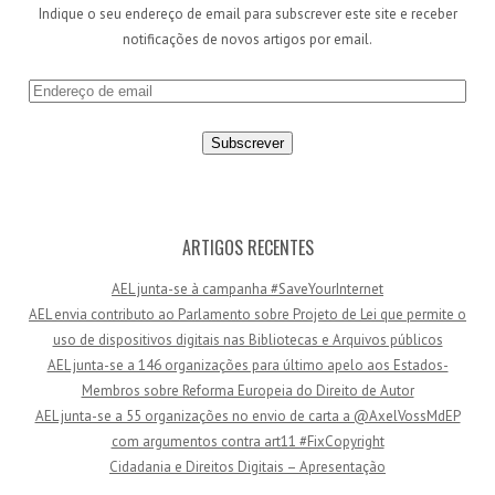
Indique o seu endereço de email para subscrever este site e receber
notificações de novos artigos por email.
E
n
d
e
r
e
ç
ARTIGOS RECENTES
o
AEL junta-se à campanha #SaveYourInternet
d
AEL envia contributo ao Parlamento sobre Projeto de Lei que permite o
e
uso de dispositivos digitais nas Bibliotecas e Arquivos públicos
e
AEL junta-se a 146 organizações para último apelo aos Estados-
m
Membros sobre Reforma Europeia do Direito de Autor
a
AEL junta-se a 55 organizações no envio de carta a @AxelVossMdEP
i
com argumentos contra art11 #FixCopyright
l
Cidadania e Direitos Digitais – Apresentação