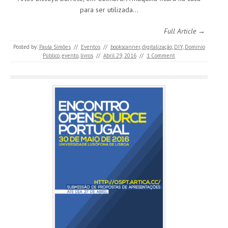
para ser utilizada…
Full Article →
Posted by:
Paula Simões
//
Eventos
//
bookscanner
,
digitalização
,
DIY
,
Domínio
Público
,
evento
,
livros
//
Abril 29, 2016
//
1 Comment