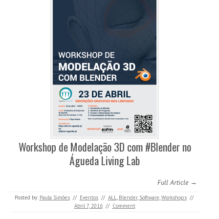
Workshop de Modelação 3D com #Blender no
Águeda Living Lab
Full Article →
Posted by:
Paula Simões
//
Eventos
//
ALL
,
Blender
,
Software
,
Workshops
//
Abril 7, 2016
//
Comment